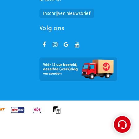
Huchem Support
Hoe kunnen we u helpen?
Inschrijven nieuwsbrief
Volg ons