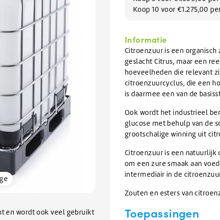
Afwas
issers
Knapzakken
te
BEKIJK ALLE TANKWAGEN/BULK
Koop 10 voor €1.275,00 pe
elen
Zomerartikelen
Refractometers
Afwasmiddel & vaatwasmiddel
inigers
gaan.
rs
Scheppen & Schrapers
Zwembad onderhoud
Als
BEKIJK ALLE SALE
inigen en vullen van
nigers
BEKIJK ALLE BRANCHES
rs
orrels
Handscheppen & Schepbakken
Chloor & Zwavelzuur
Informatie
u
emen
Dranghekken / Rijplaten
O-Line Premium
ramen
air reiniger
Schrapers
Zwembadchloor
met
Citroenzuur is een organisch 
oren
ontstopper
Schoppen
PH onderhoud
BEKIJK ALLE ELECTRONICA
aanraaktoetsen
geslacht Citrus, maar een ree
werkt,
hoeveelheden die relevant zi
ratten
Overige Hulpmaterialen
BEKIJK ALLE SCHOONMAAKMIDDELEN
BEKIJK ALLE HYGIËNE
kunt
citroenzuurcyclus, die een h
pallets
Waarschuwingsmaterialen
BEKIJK ALLE GLYCOL
u
is daarmee een van de basiss
Ophangsystemen
touch-
n
Kabelbinders
Ook wordt het industrieel be
en
BEKIJK ALLE VERHUUR
Foam sprayers & hulpmiddelen
BEKIJK ALLE ONDERHOUD
glucose met behulp van de sc
swipetekens
Waterpistolen & slangen
grootschalige winning uit cit
gebruiken.
pparatuur
Citroenzuur is een natuurlij
van Ventilatiekanalen
om een zure smaak aan voedse
bakken / Onderdelenreinigers
intermediair in de citroenzu
rge
BEKIJK ALLE SCHOONMAAKMATERIALEN
Zouten en esters van citroe
Toepassingen
nt en wordt ook veel gebruikt