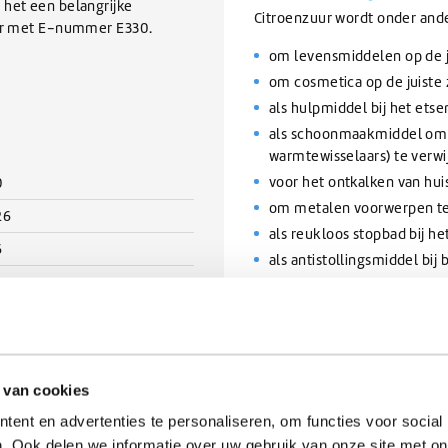
 het een belangrijke
Citroenzuur wordt onder ande
zuur met E-nummer E330.
om levensmiddelen op de j
om cosmetica op de juiste
als hulpmiddel bij het ets
als schoonmaakmiddel om k
warmtewisselaars) te verw
voor het ontkalken van hui
0
om metalen voorwerpen te
26
als reukloos stopbad bij h
6
als antistollingsmiddel bi
als (biologische) toiletreini
als buffer in de chemie
 van cookies
ew
ent en advertenties te personaliseren, om functies voor social
. Ook delen we informatie over uw gebruik van onze site met on