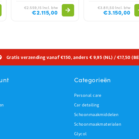
€2.559,15 Incl. btw
€3.811,50 Incl. btw
€2.115,00
€3.150,00
Gratis verzending vanaf €150, anders € 9,95 (NL) / €17,50 (BE
unt
Categorieën
Personal care
en
Car detailing
Schoonmaakmiddelen
Schoonmaakmaterialen
Glycol