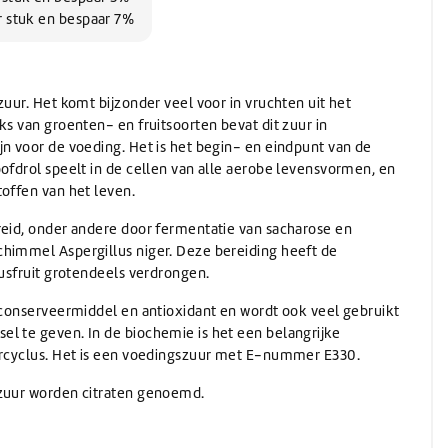
Wassen
Verwarming
(Schuur)sponzen
Onthardingszout
Wegwerphandschoenen
r stuk en bespaar 7%
Slangen & koppelingen
Bouwdrogers
Wasmiddel
Bekers & Borden
Stelen
AdBlue
Koeling / Verdampingskoelers
Voorwasmiddel
Stelen
AdBlue
Logistiek / Intern transport / Crew carriers
Stelen met waterdoorvoer
zuur. Het komt bijzonder veel voor in vruchten uit het
De-Icer
Palletwagen / Heftrucks
Telescoopstelen
ks van groenten- en fruitsoorten bevat dit zuur in
Vrachtwagen & Machinetransporter
De-Icer
jn voor de voeding. Het is het begin- en eindpunt van de
IBC & Jerrycans
Golfkar / Crew Carriers
oofdrol speelt in de cellen van alle aerobe levensvormen, en
IBC containers
toffen van het leven.
IBC toebehoren & adapters
Jerrycan toebehoren
reid, onder andere door fermentatie van sacharose en
Schenken en afmeten
himmel Aspergillus niger. Deze bereiding heeft de
Jerrycans
rusfruit grotendeels verdrongen.
k conserveermiddel en antioxidant en wordt ook veel gebruikt
l te geven. In de biochemie is het een belangrijke
urcyclus. Het is een voedingszuur met E-nummer E330.
nzuur worden citraten genoemd.