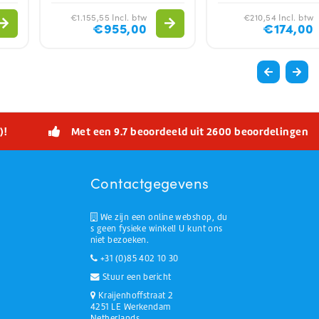
€1.155,55 Incl. btw
€210,54 Incl. btw
€955,00
€174,00
)!
Met een 9.7 beoordeeld uit 2600 beoordelingen
Contactgegevens
We zijn een online webshop, du
s geen fysieke winkel! U kunt ons
niet bezoeken.
+31 (0)85 402 10 30
Stuur een bericht
Kraijenhoffstraat 2
4251 LE Werkendam
Netherlands