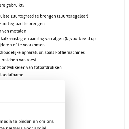
re gebruikt:
uiste zuurtegraad te brengen (zuurteregelaar)
 zuurtegraad te brengen
en van metalen
alkaanslag en aanslag van algen (bijvoorbeeld op
ijderen of te voorkomen
shoudelijke apparatuur, zoals koffiemachines
 ontdoen van roest
et ontwikkelen van fotoafdrukken
j bloedafname
ger
 media te bieden en om ons
ze partners voor social