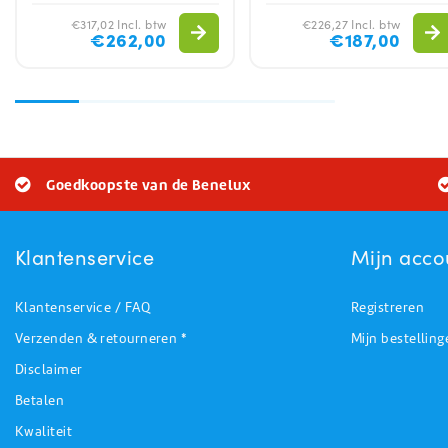
€317,02 Incl. btw
€226,27 Incl. btw
€262,00
€187,00
Goedkoopste van de Benelux
Klantenservice
Mijn acco
Klantenservice / FAQ
Registreren
Verzenden & retourneren *
Mijn bestelling
Disclaimer
Betalen
Kwaliteit