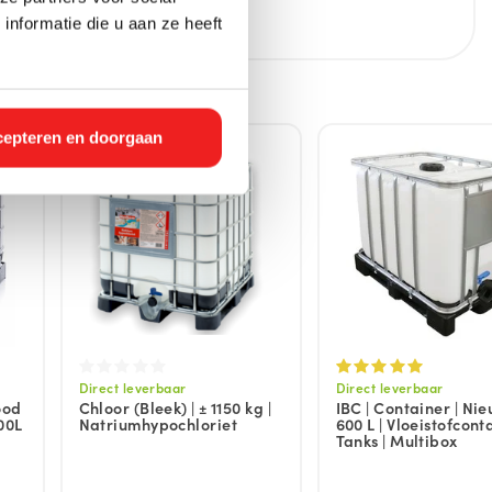
nformatie die u aan ze heeft
epteren en doorgaan
Direct leverbaar
Direct leverbaar
ood
Chloor (Bleek) | ± 1150 kg |
IBC | Container | Nie
00L
Natriumhypochloriet
600 L | Vloeistofconta
Tanks | Multibox