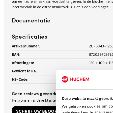
om een zure smaak aan voedsel te geven. In de biochemie is
intermediair in de citroenzuurcyclus. Het is een voedings
Documentatie
Specificaties
Artikelnummer:
ZU-3043-125
EAN:
87202972579
Afmetingen:
120 x 100 x 11
Gewicht in KG:
1250 kg
HS-Code:
29181400
Geen reviews gevonden
Deze website maakt gebruik
Help ons en andere klanten door het schrijven van een revi
We gebruiken cookies om cont
SCHRIJF UW BEOORDELING!
websiteverkeer te analyseren