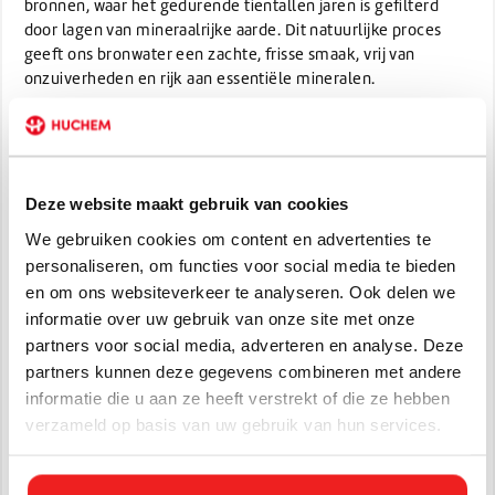
bronnen, waar het gedurende tientallen jaren is gefilterd
door lagen van mineraalrijke aarde. Dit natuurlijke proces
geeft ons bronwater een zachte, frisse smaak, vrij van
onzuiverheden en rijk aan essentiële mineralen.
Onze flesjes zijn ontworpen om de kwaliteit van het water te
behouden, waar je ook bent. Ze zijn licht, handig en 100%
recyclebaar, zodat je niet alleen goed voor jezelf, maar ook
voor de planeet zorgt. Of je nu onderweg bent, sport of
Deze website maakt gebruik van cookies
gewoon wilt genieten van een dorstlessende drank, ons
We gebruiken cookies om content en advertenties te
bronwater biedt je een gezonde en verfrissende hydratatie
personaliseren, om functies voor social media te bieden
op elk moment van de dag.
en om ons websiteverkeer te analyseren. Ook delen we
Kies voor puurheid. Kies voor vitaliteit. Kies voor ons
informatie over uw gebruik van onze site met onze
bronwater.
partners voor social media, adverteren en analyse. Deze
partners kunnen deze gegevens combineren met andere
Het inleveren van de lege verpakking kan geschieden bij de
informatie die u aan ze heeft verstrekt of die ze hebben
welbekende inname punten.
verzameld op basis van uw gebruik van hun services.
Specificaties
Artikelnummer:
BW-6