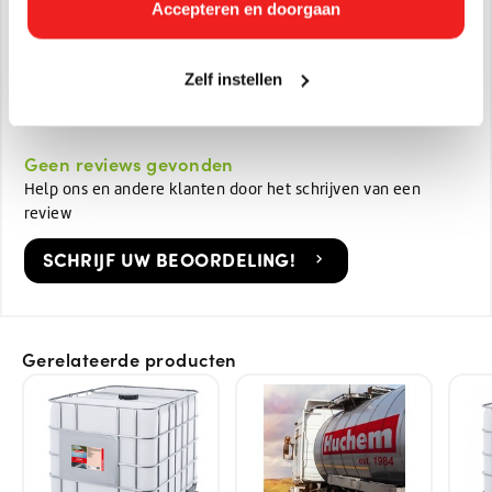
Accepteren en doorgaan
EAN:
8721335350098
Afmetingen:
30 x 20 x 20
Zelf instellen
Gewicht in KG:
3 kg
Geen reviews gevonden
Help ons en andere klanten door het schrijven van een
review
SCHRIJF UW BEOORDELING!
Gerelateerde producten