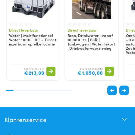
Direct leverbaar
Direct leverbaar
Dire
Water | Multifunctioneel
Bron, Drinkwater | vanaf
Onth
Water 1000L IBC – Direct
10.000 Ltr. | Bulk |
– Ka
inzetbaar op elke locatie
Tankwagen | Water tekort
insta
| Drinkwatervoorziening
Zach
Wate
€257,73 Incl. btw
€1.270,50 Incl. btw
€213,00
€1.050,00
Klantenservice