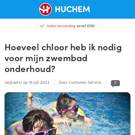
2776 beoordelingen
met gemiddeld een
9.0
Hoeveel chloor heb ik nodig
voor mijn zwembad
onderhoud?
Geplaatst op
19 Juli 2023
Door Customer Service
7