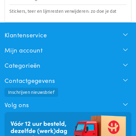
Stickers, teer en lijmresten verwijderen: zo doe je dat
Klantenservice
Mijn account
Categorieën
Contactgegevens
Huchem Support
Inschrijven nieuwsbrief
Hoe kunnen we u helpen?
Volg ons