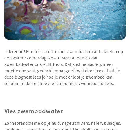
Lekker hè? Een frisse duik in het zwembad om af te koelen op
een warme zomerdag. Zeker! Maar alleen als dat
zwembadwater ook echt fris is. Dat kost helaas iets meer
moeite dan vaak gedacht, maar geeft wel direct resultaat. In
deze blogpost lees je hoe je met chloor je zwembad kan
schoonhouden en hoeveel chloor in je zwembad nodig is.
Vies zwembadwater
Zonnebrandcrème op je huid, nagelschilfers, haren, blaadjes,
modder tussen je tenen… Maar ook Uv-straling van de zon