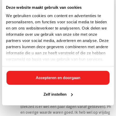
Ben je klaar om je zwembad schoon te maken. Bekijk dan ons
Deze website maakt gebruik van cookies
assortiment
producten voor zwembadonderhoud
.
We gebruiken cookies om content en advertenties te
personaliseren, om functies voor social media te bieden
en om ons websiteverkeer te analyseren. Ook delen we
informatie over uw gebruik van onze site met onze
partners voor social media, adverteren en analyse. Deze
Reacties
partners kunnen deze gegevens combineren met andere
informatie die u aan ze heeft verstrekt of die ze hebben
Mike
verzameld op basis van uw gebruik van hun services.
6 Juli 2021 at 20:51
Beste,
Ik heb vorige week woensdag een chloorshock in ons
Accepteren en doorgaan
steel frame zwembad gedaan en de dagen daarna
zat het goed op peil. Ook heb ik in het zwembad
(7000liter) 3 chloordrijvers met een langzaam
Zelf instellen
oplossende tablet. Nu op dinsdag (dus minder dan
een week) was het chloor niveau weer bijna nul
(dekzeil is er wel een paar dagen vanaf gebleven). Ph
en overige waarde waren goed. Ik heb wel op vrijdag