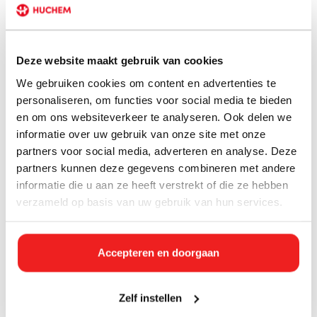
contact surfaces.
Bij intensief gebruik meerdere keren.
Kan ik schoonmaak- en desinfectiemiddel
Deze website maakt gebruik van cookies
mengen?
We gebruiken cookies om content en advertenties te
personaliseren, om functies voor social media te bieden
Nee! Meng geen producten. Gebruik reiniger/ontvetter, spoel
en om ons websiteverkeer te analyseren. Ook delen we
goed na met water, desinfecteer en spoel weer na.
informatie over uw gebruik van onze site met onze
Wat als oppervlakken nog vettig
partners voor social media, adverteren en analyse. Deze
aanvoelen?
partners kunnen deze gegevens combineren met andere
informatie die u aan ze heeft verstrekt of die ze hebben
Ontvet opnieuw, spoel goed, en geef de desinfectant tijd om te
verzameld op basis van uw gebruik van hun services.
werken. Slechte reiniging ondermijnt hygiëne volledig.
Aanbevolen producten
Accepteren en doorgaan
Huchem sopdoeken (HACCP-gecodeerd)
Super Gigant Food Ontvetter (10 L)
Zelf instellen
HC Fix Desinfectiemiddel (5 L)