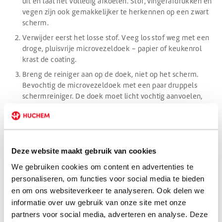
uit en laat het volledig afkoelen. Stof, vingerafdrukken en
vegen zijn ook gemakkelijker te herkennen op een zwart
scherm.
Verwijder eerst het losse stof. Veeg los stof weg met een
droge, pluisvrije microvezeldoek - papier of keukenrol
krast de coating.
Breng de reiniger aan op de doek, niet op het scherm.
Bevochtig de microvezeldoek met een paar druppels
schermreiniger. De doek moet licht vochtig aanvoelen,
niet nat: als je hem uitwringt, mag er geen druppel meer
uitkomen. Spray nooit direct op het scherm, want vocht
kan langs de rand het apparaat binnendringen.
Veeg rustig en zonder druk. Veeg het scherm af in één
Deze website maakt gebruik van cookies
richting of in een S-patroon. Begin bovenaan en werk naar
beneden. Kleine overlappende stroken zonder
We gebruiken cookies om content en advertenties te
terugbewegen geven het schoonste resultaat. Zet
personaliseren, om functies voor social media te bieden
minimale druk: schermen zijn kwetsbaar en te hard
en om ons websiteverkeer te analyseren. Ook delen we
wrijven kan pixels beschadigen of de coating beschadigen.
informatie over uw gebruik van onze site met onze
partners voor social media, adverteren en analyse. Deze
Voilà! Zo krijg je een stralend scherm zonder één streep.