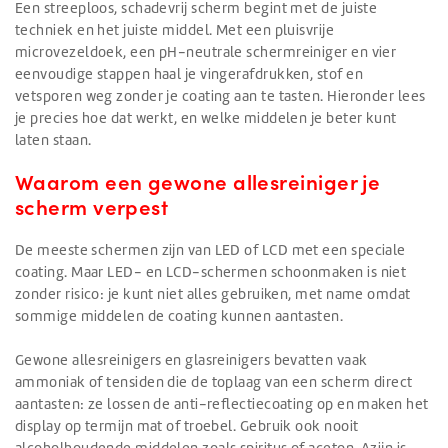
Een streeploos, schadevrij scherm begint met de juiste
techniek en het juiste middel. Met een pluisvrije
microvezeldoek, een pH-neutrale schermreiniger en vier
eenvoudige stappen haal je vingerafdrukken, stof en
vetsporen weg zonder je coating aan te tasten. Hieronder lees
je precies hoe dat werkt, en welke middelen je beter kunt
laten staan.
Waarom een gewone allesreiniger je
scherm verpest
De meeste schermen zijn van LED of LCD met een speciale
coating. Maar LED- en LCD-schermen schoonmaken is niet
zonder risico: je kunt niet alles gebruiken, met name omdat
sommige middelen de coating kunnen aantasten.
Gewone allesreinigers en glasreinigers bevatten vaak
ammoniak of tensiden die de toplaag van een scherm direct
aantasten: ze lossen de anti-reflectiecoating op en maken het
display op termijn mat of troebel. Gebruik ook nooit
alcoholhoudende middelen zoals spiritus of aceton. Azijn is