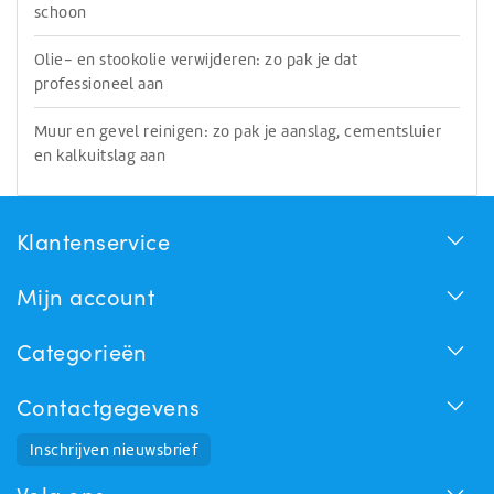
schoon
Olie- en stookolie verwijderen: zo pak je dat
professioneel aan
Muur en gevel reinigen: zo pak je aanslag, cementsluier
en kalkuitslag aan
Klantenservice
Mijn account
Categorieën
Contactgegevens
Huchem Support
Inschrijven nieuwsbrief
Hoe kunnen we u helpen?
Volg ons