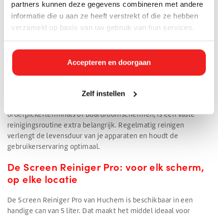
partners kunnen deze gegevens combineren met andere
informatie die u aan ze heeft verstrekt of die ze hebben
Hoe vaak is reinigen nodig?
verzameld op basis van uw gebruik van hun services.
Voor smartphones en tablets geldt: dagelijks even afvegen
met een droge microvezeldoek is voldoende voor onderhoud,
want touchscreens accumuleren snel bacteriën en vet door
Accepteren en doorgaan
directe aanraking. Voor monitors op kantoor of thuis is een
wekelijkse licht vochtige reinigingsbeurt de standaard.
Zelf instellen
Bij bedrijven met meerdere apparaten, zoals kassa's,
orderpickerterminals of boardroomschermen, is een vaste
reinigingsroutine extra belangrijk. Regelmatig reinigen
verlengt de levensduur van je apparaten en houdt de
gebruikerservaring optimaal.
De Screen Reiniger Pro: voor elk scherm,
op elke locatie
De Screen Reiniger Pro van Huchem is beschikbaar in een
handige can van 5 liter. Dat maakt het middel ideaal voor