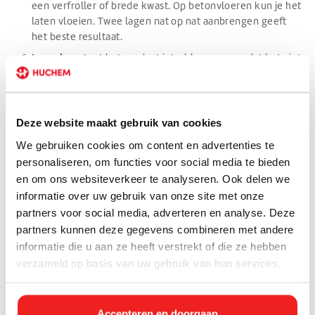
een verfroller of brede kwast. Op betonvloeren kun je het
laten vloeien. Twee lagen nat op nat aanbrengen geeft
het beste resultaat.
Inwerken
. Laat het product intrekken en zorg dat het niet
te snel opdroogt. Twee lagen nat op nat aanbrengen geeft
het beste resultaat.
Nadrogen
. Laat het behandelde oppervlak goed
Deze website maakt gebruik van cookies
uitharden voordat je het weer gebruikt.
We gebruiken cookies om content en advertenties te
personaliseren, om functies voor social media te bieden
en om ons websiteverkeer te analyseren. Ook delen we
Onze producten
informatie over uw gebruik van onze site met onze
partners voor social media, adverteren en analyse. Deze
partners kunnen deze gegevens combineren met andere
Reiniger
informatie die u aan ze heeft verstrekt of die ze hebben
verzameld op basis van uw gebruik van hun services.
Accepteren en doorgaan