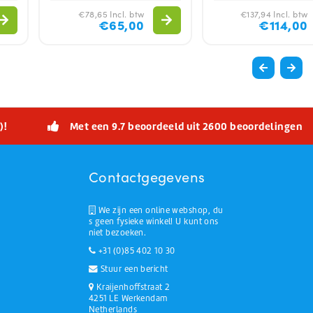
€78,65 Incl. btw
€137,94 Incl. btw
€65,00
€114,00
)!
Met een 9.7 beoordeeld uit 2600 beoordelingen
Contactgegevens
We zijn een online webshop, du
s geen fysieke winkel! U kunt ons
niet bezoeken.
+31 (0)85 402 10 30
Stuur een bericht
Kraijenhoffstraat 2
4251 LE Werkendam
Netherlands