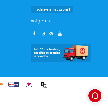
Huchem Support
Hoe kunnen we u helpen?
Inschrijven nieuwsbrief
Volg ons