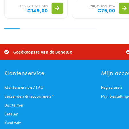
€180,29 Incl. btw
€90,75 Incl. btw
€149,00
€75,00
Goedkoopste van de Benelux
Klantenservice
Mijn acco
Klantenservice / FAQ
Registreren
Verzenden & retourneren *
Mijn bestelling
Disclaimer
Betalen
Kwaliteit