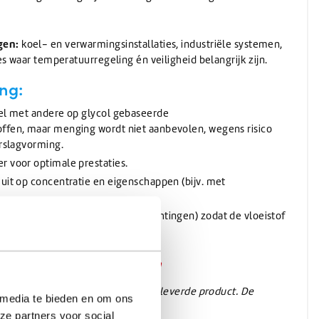
gen:
koel- en verwarmingsinstallaties, industriële systemen,
s waar temperatuurregeling én veiligheid belangrijk zijn.
ng:
bel met andere op glycol gebaseerde
ffen, maar menging wordt niet aanbevolen, wegens risico
erslagvorming.
r voor optimale prestaties.
uit op concentratie en eigenschappen (bijv. met
et systeem (pomp, kleppen, afdichtingen) zodat de vloeistof
dsheidblad (MSDS) te downloaden
afbeelding kan afwijken van het geleverde product. De
 media te bieden en om ons
jk vaak transparant geleverd.
ze partners voor social