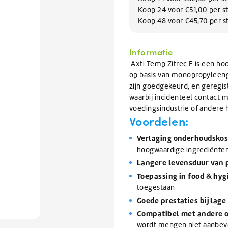
Afwas
issers
Knapzakken
te
BEKIJK ALLE TANKWAGEN/BULK
Koop 24 voor €51,00 per s
elen
Zomerartikelen
Refractometers
Afwasmiddel & vaatwasmiddel
inigers
gaan.
Koop 48 voor €45,70 per 
rs
Scheppen & Schrapers
Zwembad onderhoud
Als
BEKIJK ALLE SALE
inigen en vullen van
nigers
BEKIJK ALLE BRANCHES
rs
orrels
Handscheppen & Schepbakken
Chloor & Zwavelzuur
u
emen
Dranghekken / Rijplaten
O-Line Premium
ramen
air reiniger
Schrapers
Zwembadchloor
Informatie
met
oren
ontstopper
Schoppen
PH onderhoud
BEKIJK ALLE ELECTRONICA
aanraaktoetsen
Axti Temp Zitrec F is een h
werkt,
op basis van monopropyleengl
ratten
Overige Hulpmaterialen
BEKIJK ALLE SCHOONMAAKMIDDELEN
BEKIJK ALLE HYGIËNE
kunt
zijn goedgekeurd, en geregist
pallets
Waarschuwingsmaterialen
BEKIJK ALLE GLYCOL
u
waarbij incidenteel contact m
Ophangsystemen
touch-
voedingsindustrie of andere 
n
Kabelbinders
Voordelen:
en
BEKIJK ALLE VERHUUR
Foam sprayers & hulpmiddelen
BEKIJK ALLE ONDERHOUD
swipetekens
Waterpistolen & slangen
Verlaging onderhoudsko
gebruiken.
pparatuur
hoogwaardige ingrediënte
van Ventilatiekanalen
Langere levensduur van 
bakken / Onderdelenreinigers
Toepassing in food & hy
toegestaan
BEKIJK ALLE SCHOONMAAKMATERIALEN
Goede prestaties bij lag
Compatibel met andere 
wordt mengen niet aanbevo