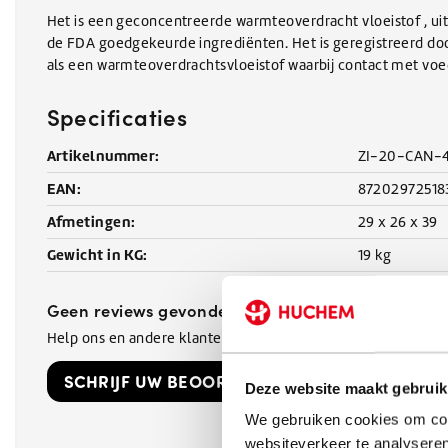
Het is een geconcentreerde warmteoverdracht vloeistof , ui
de FDA goedgekeurde ingrediënten. Het is geregistreerd doo
als een warmteoverdrachtsvloeistof waarbij contact met voed
Specificaties
Artikelnummer:
ZI-20-CAN-
EAN:
87202972518
Afmetingen:
29 x 26 x 39
Gewicht in KG:
19 kg
Geen reviews gevonden
Help ons en andere klanten door het schrijven van een revi
SCHRIJF UW BEOORDELING!
Deze website maakt gebruik
We gebruiken cookies om cont
websiteverkeer te analyseren