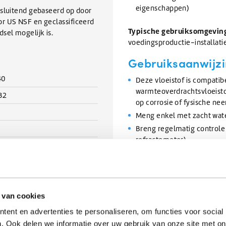
eigenschappen)
tsluitend gebaseerd op door
r US NSF en geclassificeerd
Typische gebruiksomgevin
sel mogelijk is.
voedingsproductie-installatie
Gebruiksaanwijzi
40
Deze vloeistof is compati
warmteoverdrachtsvloeisto
32
op corrosie of fysische ne
Meng enkel met zacht wate
Breng regelmatig controle 
refractometer).
Controleer en onderhoud h
optimaal kan werken.
ew
Klik hier om het veilighei
 van cookies
Let op: de verpakking op de 
ent en advertenties te personaliseren, om functies voor social
blauwe can wordt in de prakti
. Ook delen we informatie over uw gebruik van onze site met on