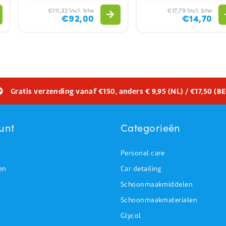
€111,32 Incl. btw
€17,79 Incl. btw
€92,00
€14,70
Gratis verzending vanaf €150, anders € 9,95 (NL) / €17,50 (BE
unt
Categorieën
Personal care
en
Car detailing
Schoonmaakmiddelen
Schoonmaakmaterialen
Glycol