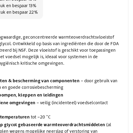
Wassen
Verwarming
(Schuur)sponzen
Onthardingszout
Wegwerphandschoenen
tuk en bespaar 13%
Slangen & koppelingen
Bouwdrogers
Wasmiddel
Bekers & Borden
stuk en bespaar 22%
Stelen
AdBlue
Koeling / Verdampingskoelers
Voorwasmiddel
Stelen
AdBlue
Logistiek / Intern transport / Crew carriers
Stelen met waterdoorvoer
De-Icer
Palletwagen / Heftrucks
Telescoopstelen
oogwaardige, geconcentreerde warmteoverdrachtsvloeistof
Vrachtwagen & Machinetransporter
De-Icer
ycol. Ontwikkeld op basis van ingrediënten die door de FDA
IBC & Jerrycans
Golfkar / Crew Carriers
reerd bij NSF. Deze vloeistof is geschikt voor toepassingen
IBC containers
et voedsel mogelijk is, ideaal voor systemen in de
IBC toebehoren & adapters
hygiënisch kritische omgevingen.
Jerrycan toebehoren
Schenken en afmeten
Jerrycans
sten & bescherming van componenten
– door gebruik van
n en goede corrosiebescherming
pompen, kleppen en leidingen
giene omgevingen
– veilig (incidenteel) voedselcontact
e temperaturen
tot –20 °C
op glycol gebaseerde warmteoverdrachtsmiddelen
(al
len wegens mogelijke neerslag of verstoring van