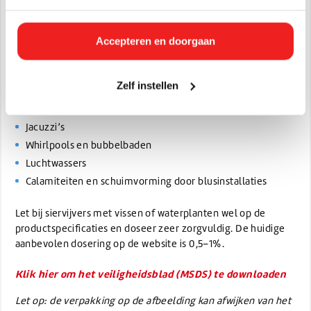
(Industriële) wasmachines
Vloeistoftanks
Accepteren en doorgaan
Afvalwatersystemen
Schrobzuigmachines
Zelf instellen
Siervijvers en waterpartijen
Fonteinen en fonteininstallaties
Jacuzzi’s
Whirlpools en bubbelbaden
Luchtwassers
Calamiteiten en schuimvorming door blusinstallaties
Let bij siervijvers met vissen of waterplanten wel op de
productspecificaties en doseer zeer zorgvuldig. De huidige
aanbevolen dosering op de website is 0,5–1%.
Klik hier om het veiligheidsblad (MSDS) te downloaden
Let op: de verpakking op de afbeelding kan afwijken van het