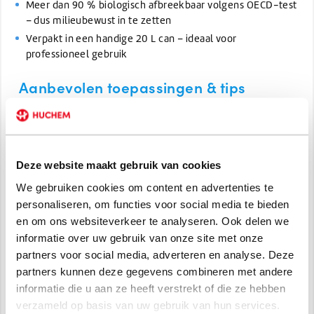
Meer dan 90 % biologisch afbreekbaar volgens OECD-test
– dus milieubewust in te zetten
Verpakt in een handige 20 L can – ideaal voor
professioneel gebruik
Aanbevolen toepassingen & tips
Voeg de antifoam toe aan het reinigingsmiddel of
waterbad, of gebruik direct in systemen met sterk schuim.
Controleer de schuimvorming regelmatig en pas de
dosering aan (0,5 % start, indien nodig op tot 1 %).
Deze website maakt gebruik van cookies
Voor tanks of afvalwaterinstallaties: doseer bij het eerste
We gebruiken cookies om content en advertenties te
zichtbare schuim, en stel in op continu of periodiek
personaliseren, om functies voor social media te bieden
onderhoud.
en om ons websiteverkeer te analyseren. Ook delen we
Combineer met andere Huchem-onderhoudsproducten
informatie over uw gebruik van onze site met onze
voor een complete oplossing.
partners voor social media, adverteren en analyse. Deze
Bewaren op een koele, droge plaats, goed afgesloten.
partners kunnen deze gegevens combineren met andere
Alleen voor professioneel/industrieel gebruik.
informatie die u aan ze heeft verstrekt of die ze hebben
Toepassingsgebieden:
verzameld op basis van uw gebruik van hun services.