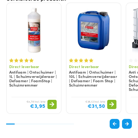
Direct leverbaar
Direct leverbaar
Dire
Antifoam | Ontschuimer |
Antifoam | Ontschuimer |
Anti 
1L | Schuimverwijderaar |
10L | Schuimverwijderaar
Onts
Defoamer | FoamStop |
| Defoamer | Foam Stop |
Schu
Schuimremmer
Schuimremmer
Defo
Sch
€4,78 Incl. btw
€38,12 Incl. btw
€3,95
€31,50