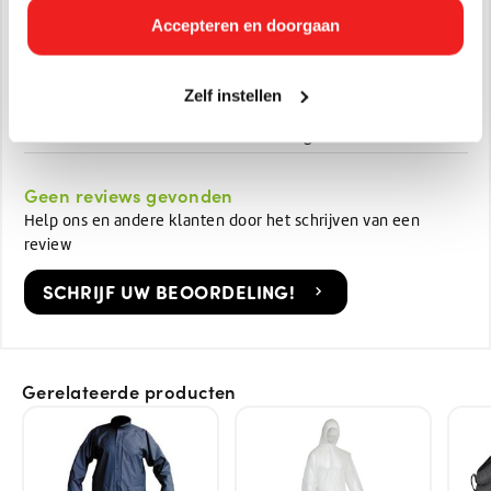
Artikelnummer:
Accepteren en doorgaan
26660500
EAN:
8721335350456
Zelf instellen
Afmetingen:
20 x 20 x 10
Gewicht in KG:
0.05 kg
Geen reviews gevonden
Help ons en andere klanten door het schrijven van een
review
SCHRIJF UW BEOORDELING!
Gerelateerde producten