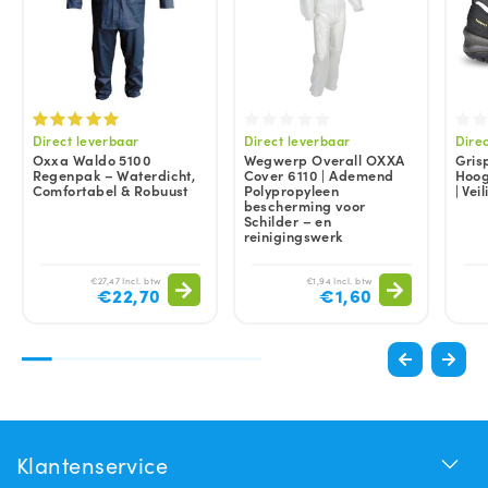
Direct leverbaar
Direct leverbaar
Dire
Oxxa Waldo 5100
Wegwerp Overall OXXA
Gris
Regenpak – Waterdicht,
Cover 6110 | Ademend
Hoog
Comfortabel & Robuust
Polypropyleen
| Ve
bescherming voor
Schilder – en
reinigingswerk
€27,47 Incl. btw
€1,94 Incl. btw
€22,70
€1,60
Klantenservice