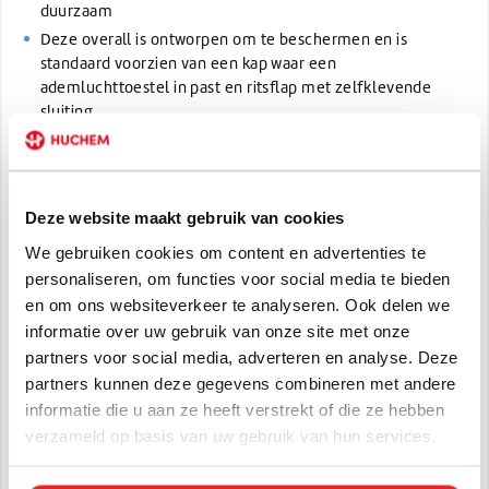
duurzaam
Deze overall is ontworpen om te beschermen en is
standaard voorzien van een kap waar een
ademluchttoestel in past en ritsflap met zelfklevende
sluiting
Opvallend lichtgeel voor extra veiligheid van de
werknemer
Antistatisch, getest volgens EN 1149-5
Deze website maakt gebruik van cookies
Maat: Keuze uit XXl of XL
45 stuks in een volle doos
We gebruiken cookies om content en advertenties te
personaliseren, om functies voor social media te bieden
Toepassingsgebieden
en om ons websiteverkeer te analyseren. Ook delen we
informatie over uw gebruik van onze site met onze
Milieusanering en -herstel
partners voor social media, adverteren en analyse. Deze
Tanks schoonmaken
partners kunnen deze gegevens combineren met andere
Onderhoud/reparaties van
informatie die u aan ze heeft verstrekt of die ze hebben
apparatuur
verzameld op basis van uw gebruik van hun services.
Specificaties