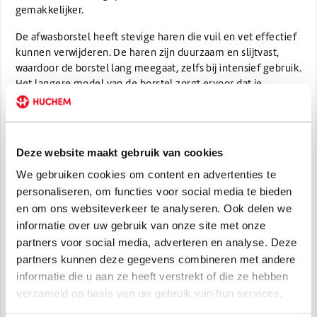
gemakkelijker.
De afwasborstel heeft stevige haren die vuil en vet effectief
kunnen verwijderen. De haren zijn duurzaam en slijtvast,
waardoor de borstel lang meegaat, zelfs bij intensief gebruik.
Het langere model van de borstel zorgt ervoor dat je
gemakkelijk bij alle hoekjes en randjes van je vaat kunt
komen, waardoor je grondig kunt schoonmaken. De
afwasborstel is geschikt voor het afwassen van borden,
glazen, bestek en ander vaatwerk. Het is ook handig voor het
Deze website maakt gebruik van cookies
schoonmaken van potten, pannen en andere
We gebruiken cookies om content en advertenties te
keukenapparatuur.
personaliseren, om functies voor social media te bieden
De borstel kan zowel met warm water en afwasmiddel als in
en om ons websiteverkeer te analyseren. Ook delen we
combinatie met een vaatwasmachine worden gebruikt. Met
informatie over uw gebruik van onze site met onze
de afwasborstel wordt het afwassen van de vaat een stuk
partners voor social media, adverteren en analyse. Deze
eenvoudiger en efficiënter. Het langere model en de stevige
partners kunnen deze gegevens combineren met andere
haren zorgen ervoor dat je snel en grondig kunt
informatie die u aan ze heeft verstrekt of die ze hebben
schoonmaken, zelfs bij hardnekkig vuil
verzameld op basis van uw gebruik van hun services.
LET OP! Sale Op=Op