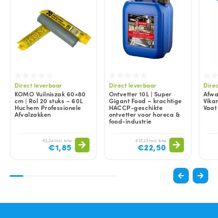
Direct leverbaar
Direct leverbaar
Dire
KOMO Vuilniszak 60×80
Ontvetter 10L | Super
Afwa
cm | Rol 20 stuks – 60L
Gigant Food – krachtige
Vikan
Huchem Professionele
HACCP-geschikte
Vaat
Afvalzakken
ontvetter voor horeca &
food-industrie
€2,24 Incl. btw
€27,23 Incl. btw
€1,85
€22,50