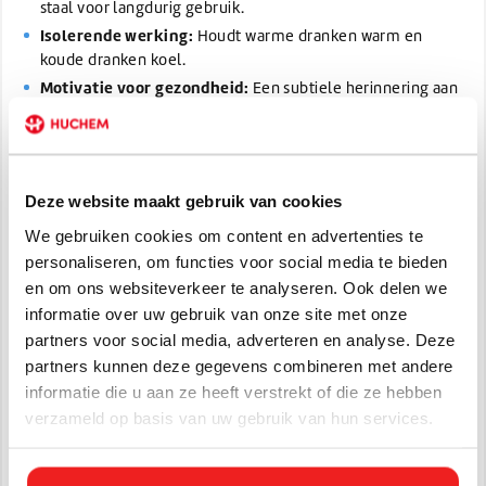
staal voor langdurig gebruik.
Isolerende werking:
Houdt warme dranken warm en
koude dranken koel.
Motivatie voor gezondheid:
Een subtiele herinnering aan
jouw inzet voor een gezonde levensstijl.
Milieuvriendelijk:
Verminder afval door herbruikbaar
drinkgerei te gebruiken.
Deze website maakt gebruik van cookies
Extra informatie:
We gebruiken cookies om content en advertenties te
Mok van 300ml
personaliseren, om functies voor social media te bieden
Gemaakt van RCS (Recycled Claim Standard)
en om ons websiteverkeer te analyseren. Ook delen we
BPA-vrij
informatie over uw gebruik van onze site met onze
Gecertificeerd FSC kraftverpakking.
partners voor social media, adverteren en analyse. Deze
partners kunnen deze gegevens combineren met andere
Abalco - Hero
informatie die u aan ze heeft verstrekt of die ze hebben
verzameld op basis van uw gebruik van hun services.
Word een echte Abalco Hero en draag je steentje bij aan een
gezondere toekomst!