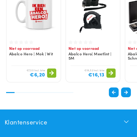
Niet op voorraad
Niet op voorraad
Niet
Abalco Hero | Mok | Wit
Abalco Hero| Meetlint |
Abal
5M
Schr
€7,50 Incl. btw
€19,52 Incl. btw
€6,20
€16,13
Klantenservice