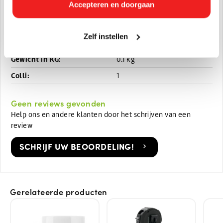
Accepteren en doorgaan
Specificaties
Artikelnummer:
P435041-HERO
Zelf instellen
SKU:
ABALCO HERO
Gewicht in KG:
0.1 kg
Colli:
1
Geen reviews gevonden
Help ons en andere klanten door het schrijven van een
review
SCHRIJF UW BEOORDELING!
Gerelateerde producten