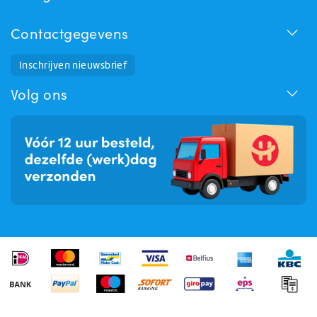
Contactgegevens
Inschrijven nieuwsbrief
Huchem Support
Hoe kunnen we u helpen?
Volg ons