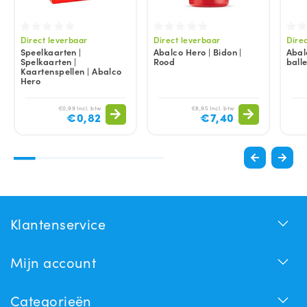
Direct leverbaar
Direct leverbaar
Dire
Speelkaarten |
Abalco Hero | Bidon |
Abal
Spelkaarten |
Rood
balle
Kaartenspellen | Abalco
Hero
€0,99 Incl. btw
€8,95 Incl. btw
€0,82
€7,40
Klantenservice
Mijn account
Categorieën