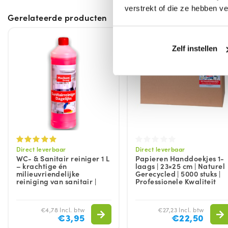
verstrekt of die ze hebben v
Gerelateerde producten
Zelf instellen
Direct leverbaar
Direct leverbaar
WC- & Sanitair reiniger 1 L
Papieren Handdoekjes 1-
– krachtige én
laags | 23×25 cm | Naturel
milieuvriendelijke
Gerecycled | 5000 stuks |
reiniging van sanitair |
Professionele Kwaliteit
€4,78 Incl. btw
€27,23 Incl. btw
€3,95
€22,50