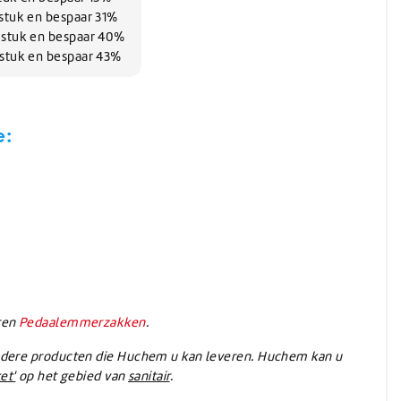
Wassen
Verwarming
(Schuur)sponzen
Onthardingszout
Wegwerphandschoenen
stuk en bespaar 31%
Slangen & koppelingen
Bouwdrogers
Wasmiddel
Bekers & Borden
 stuk en bespaar 40%
Stelen
AdBlue
Koeling / Verdampingskoelers
Voorwasmiddel
 stuk en bespaar 43%
Stelen
AdBlue
Logistiek / Intern transport / Crew carriers
Stelen met waterdoorvoer
De-Icer
Palletwagen / Heftrucks
Telescoopstelen
Vrachtwagen & Machinetransporter
De-Icer
e:
IBC & Jerrycans
Golfkar / Crew Carriers
IBC containers
IBC toebehoren & adapters
Jerrycan toebehoren
Schenken en afmeten
Jerrycans
ten
Pedaalemmerzakken
.
ndere producten die Huchem u kan leveren. Huchem kan u
et'
op het gebied van
sanitair
.