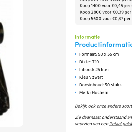
Afwas
issers
Knapzakken
te
BEKIJK ALLE TANKWAGEN/BULK
Koop 1400 voor €0,45 per 
elen
Zomerartikelen
Refractometers
Afwasmiddel & vaatwasmiddel
inigers
gaan.
Koop 2800 voor €0,39 per
rs
Scheppen & Schrapers
Zwembad onderhoud
Als
BEKIJK ALLE SALE
inigen en vullen van
Koop 5600 voor €0,37 per
nigers
BEKIJK ALLE BRANCHES
rs
orrels
Handscheppen & Schepbakken
Chloor & Zwavelzuur
u
emen
Dranghekken / Rijplaten
O-Line Premium
ramen
air reiniger
Schrapers
Zwembadchloor
met
oren
ontstopper
Schoppen
PH onderhoud
BEKIJK ALLE ELECTRONICA
Informatie
aanraaktoetsen
Productinformati
werkt,
ratten
Overige Hulpmaterialen
BEKIJK ALLE SCHOONMAAKMIDDELEN
BEKIJK ALLE HYGIËNE
kunt
pallets
Waarschuwingsmaterialen
BEKIJK ALLE GLYCOL
Formaat: 50 x 55 cm
u
Ophangsystemen
touch-
Dikte: T10
n
Kabelbinders
en
BEKIJK ALLE VERHUUR
Inhoud: 25 liter
Foam sprayers & hulpmiddelen
BEKIJK ALLE ONDERHOUD
swipetekens
Waterpistolen & slangen
Kleur: zwart
gebruiken.
Doosinhoud: 50 stuks
pparatuur
Merk: Huchem
van Ventilatiekanalen
bakken / Onderdelenreinigers
Bekijk ook onze andere soor
BEKIJK ALLE SCHOONMAAKMATERIALEN
Zie daarnaast onderstaand a
voorzien van een
'totaal pakk