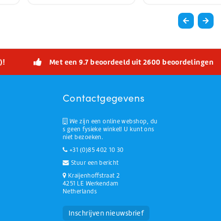
)!
Met een 9.7 beoordeeld uit 2600 beoordelingen
Contactgegevens
We zijn een online webshop, du
s geen fysieke winkel! U kunt ons
niet bezoeken.
+31 (0)85 402 10 30
Stuur een bericht
Kraijenhoffstraat 2
4251 LE Werkendam
Netherlands
Huchem Support
Hoe kunnen we u helpen?
Inschrijven nieuwsbrief