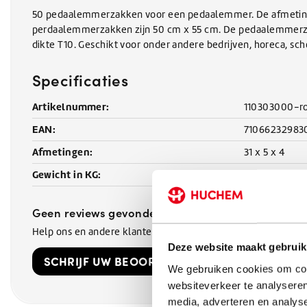
50 pedaalemmerzakken voor een pedaalemmer. De afmetin
perdaalemmerzakken zijn 50 cm x 55 cm. De pedaalemmerza
dikte T10. Geschikt voor onder andere bedrijven, horeca, sc
Specificaties
Artikelnummer:
110303000-ro
EAN:
71066232983
Afmetingen:
31 x 5 x 4
Gewicht in KG:
1 kg
Geen reviews gevonden
Help ons en andere klanten door het schrijven van een revi
Deze website maakt gebruik
SCHRIJF UW BEOORDELING!
We gebruiken cookies om cont
websiteverkeer te analyseren
media, adverteren en analys