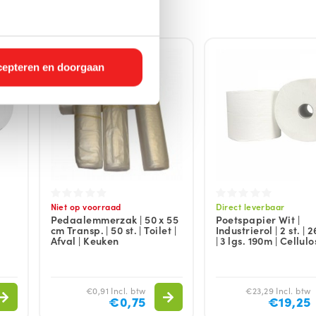
epteren en doorgaan
Niet op voorraad
Direct leverbaar
Pedaalemmerzak | 50 x 55
Poetspapier Wit |
cm Transp. | 50 st. | Toilet |
Industrierol | 2 st. | 
Afval | Keuken
| 3 lgs. 190m | Cellul
€0,91 Incl. btw
€23,29 Incl. btw
€0,75
€19,25