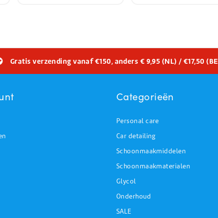
Gratis verzending vanaf €150, anders € 9,95 (NL) / €17,50 (BE
unt
Categorieën
Personal care
en
Car detailing
Schoonmaakmiddelen
Schoonmaakmaterialen
Glycol
Onderhoud
SALE