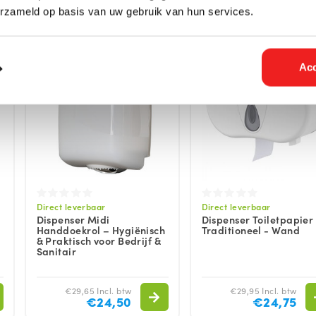
erzameld op basis van uw gebruik van hun services.
Acc
Direct leverbaar
Direct leverbaar
Dispenser Midi
Dispenser Toiletpapier
Handdoekrol – Hygiënisch
Traditioneel - Wand
& Praktisch voor Bedrijf &
Sanitair
€29,65 Incl. btw
€29,95 Incl. btw
€24,50
€24,75