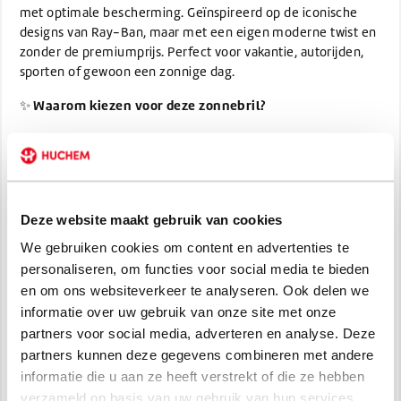
met optimale bescherming. Geïnspireerd op de iconische
designs van Ray-Ban, maar met een eigen moderne twist en
zonder de premiumprijs. Perfect voor vakantie, autorijden,
sporten of gewoon een zonnige dag.
Waarom kiezen voor deze zonnebril?
✨
Optimale bescherming
– UV400 filter beschermt je ogen
tegen schadelijke zonnestralen.
Stijlvol design
– Modern en sportief, passend bij elke
outfit.
Deze website maakt gebruik van cookies
Comfortabel lichtgewicht
– Draag hem moeiteloos de
hele dag.
We gebruiken cookies om content en advertenties te
Duurzaam
– Gemaakt van hoogwaardige materialen die
personaliseren, om functies voor social media te bieden
lang meegaan.
en om ons websiteverkeer te analyseren. Ook delen we
CE-gekeurd
– Voldoet aan de Europese kwaliteits- en
informatie over uw gebruik van onze site met onze
veiligheidseisen.
partners voor social media, adverteren en analyse. Deze
partners kunnen deze gegevens combineren met andere
informatie die u aan ze heeft verstrekt of die ze hebben
verzameld op basis van uw gebruik van hun services.