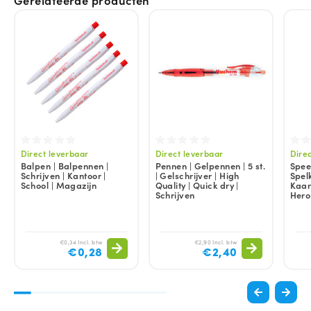
Direct leverbaar
Direct leverbaar
Dire
Balpen | Balpennen |
Pennen | Gelpennen | 5 st.
Spee
Schrijven | Kantoor |
| Gelschrijver | High
Spel
School | Magazijn
Quality | Quick dry |
Kaar
Schrijven
Hero
€0,34 Incl. btw
€2,90 Incl. btw
€0,28
€2,40