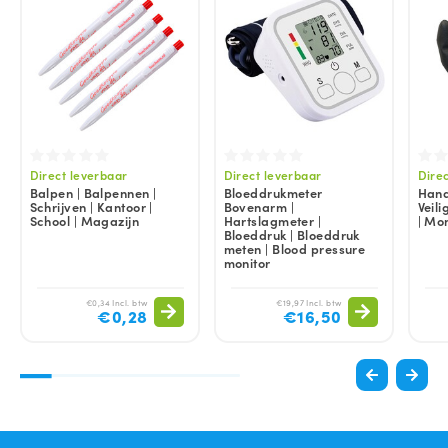
Direct leverbaar
Direct leverbaar
Dire
Balpen | Balpennen |
Bloeddrukmeter
Hand
Schrijven | Kantoor |
Bovenarm |
Veil
School | Magazijn
Hartslagmeter |
| Mo
Bloeddruk | Bloeddruk
meten | Blood pressure
monitor
€0,34 Incl. btw
€19,97 Incl. btw
€0,28
€16,50