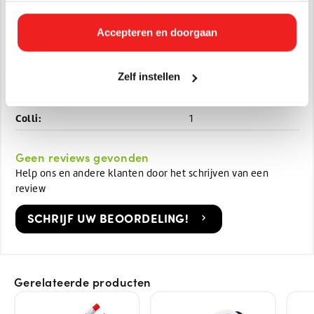
Specificaties
Accepteren en doorgaan
Artikelnummer:
GELPEN-H
Afmetingen:
10 x 5 x 1
Zelf instellen
Gewicht in KG:
0.01 kg
Colli:
1
Geen reviews gevonden
Help ons en andere klanten door het schrijven van een
review
SCHRIJF UW BEOORDELING!
Gerelateerde producten