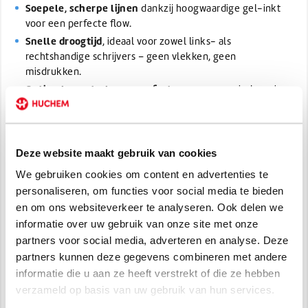
Soepele, scherpe lijnen
dankzij hoogwaardige gel-inkt
voor een perfecte flow.
Snelle droogtijd
, ideaal voor zowel links- als
rechtshandige schrijvers – geen vlekken, geen
misdrukken.
Optimale controle en comfort
: een ergonomische grip
maakt langdurig schrijven moeiteloos.
Duurzaam resultaat
: waterbestendig, kleurvast en
vervaagt niet.
Deze website maakt gebruik van cookies
Universeel inzetbaar
: perfect voor aantekeningen,
brainstormen, schetsen of dagelijks gebruik.
We gebruiken cookies om content en advertenties te
personaliseren, om functies voor social media te bieden
0,7 mm punt
Elke pen heeft een
, waarmee je uiterst precies
en om ons websiteverkeer te analyseren. Ook delen we
en consistent in helder blauw schrijft.
informatie over uw gebruik van onze site met onze
De Huchem Gel Pen Set garandeert betrouwbare
partners voor social media, adverteren en analyse. Deze
performance, waar je dagelijks op kunt vertrouwen.
partners kunnen deze gegevens combineren met andere
Schrijf met plezier en flair met de Huchem gelpennen!
informatie die u aan ze heeft verstrekt of die ze hebben
verzameld op basis van uw gebruik van hun services.
Set uit 5 pennen
-