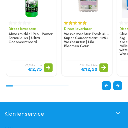
Direct leverbaar
Direct leverbaar
Dire
Afwasmiddel Pro | Power
Wasverzachter Fresh 3L –
Clea
Formula 6x | Ultra
Super Concentraat | 125+
5kg 
Geconcentreerd
Wasbeurten | Lila
Krac
Bloemen Geur
Milie
witt
Was
€3,33 Incl. btw
€15,13 Incl. btw
€2,75
€12,50
Klantenservice