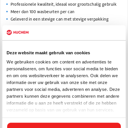
Professionele kwaliteit, ideaal voor grootschalig gebruik
Meer dan 100 wasbeurten per can
Geleverd in een stevige can met stevige verpakking
Gebruiksaanwijzing en tips:
Vul je wasmachine met het wasgoed volgens de
gebruiksaanwijzing.
Deze website maakt gebruik van cookies
Voeg het aanbevolen volume van wasmiddel toe (bijv.
één dopje of hoeveelheden volgens doseringstabel).
We gebruiken cookies om content en advertenties te
Kies het juiste programma (temperatuur, intensiteit)
personaliseren, om functies voor social media te bieden
passend bij je textiel.
en om ons websiteverkeer te analyseren. Ook delen we
Voor bevordering van kleurbehoud: gebruik koude
informatie over uw gebruik van onze site met onze
wasinstellingen waar mogelijk.
partners voor social media, adverteren en analyse. Deze
Bewaar de can gesloten en op koele, droge plaats, uit
partners kunnen deze gegevens combineren met andere
de directe zon.
informatie die u aan ze heeft verstrekt of die ze hebben
Extra tip:
was kleding binnenstebuiten om slijtage van
verzameld op basis van uw gebruik van hun services.
prints en oppervlakken te beperken (en zo de levensduur te
verlengen).