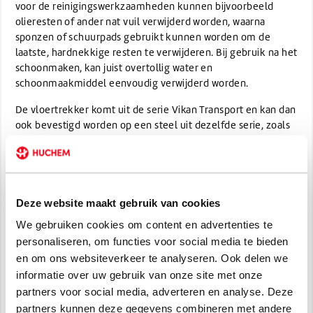
voor de reinigingswerkzaamheden kunnen bijvoorbeeld
olieresten of ander nat vuil verwijderd worden, waarna
sponzen of schuurpads gebruikt kunnen worden om de
laatste, hardnekkige resten te verwijderen. Bij gebruik na het
schoonmaken, kan juist overtollig water en
schoonmaakmiddel eenvoudig verwijderd worden.
De vloertrekker komt uit de serie Vikan Transport en kan dan
ook bevestigd worden op een steel uit dezelfde serie, zoals
bijvoorbeeld de
telescoopsteel
. Dankzij de smalle cassette
kan de trekker kleine oppervlakken gemakkelijk
bereiken. De vloertrekker is bestand tegen temperaturen
van maximaal 70 °C en een pH-waarde van 6 tot 11.
Deze website maakt gebruik van cookies
Productinformatie:
We gebruiken cookies om content en advertenties te
Type: Vikan Transport
personaliseren, om functies voor social media te bieden
Breedte: 60 cm
en om ons websiteverkeer te analyseren. Ook delen we
Materiaal: polypropyleen en rubber
informatie over uw gebruik van onze site met onze
partners voor social media, adverteren en analyse. Deze
Specificaties
partners kunnen deze gegevens combineren met andere