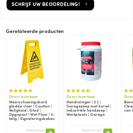
SCHRIJF UW BEOORDELING!
Gerelateerde producten
Direct leverbaar
Direct leverbaar
Dire
Waarschuwingsbord
Handreiniger | 3 L |
Boen
gladde vloer | Caution |
Garagezeep met korrel |
Clean
Veiligheid | Glad |
Industriële handzeep |
can 
Opgepast | Wet Floor | 3-
Werkplaats | Garage
talig | Signaleringsbaken
€7,56 Incl. btw
€15,67 Incl. btw