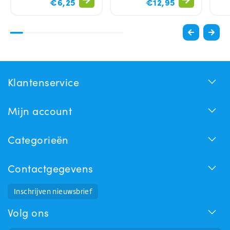
€6,25
€12,95
Klantenservice
Mijn account
Categorieën
Contactgegevens
Inschrijven nieuwsbrief
Huchem Support
Hoe kunnen we u helpen?
Volg ons