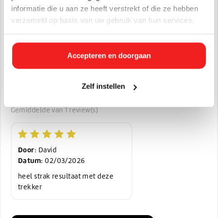
informatie die u aan ze heeft verstrekt of die ze hebben
Artikelnummer:
708869
verzameld op basis van uw gebruik van hun services.
EAN:
5705022000391
Afmetingen:
9 x 60 x 12
Accepteren en doorgaan
Gewicht in KG:
0.39 kg
Zelf instellen
Beoordelingen
5,0/5
Gemiddelde van 1 review(s)
Door
: David
Datum
: 02/03/2026
heel strak resultaat met deze
trekker