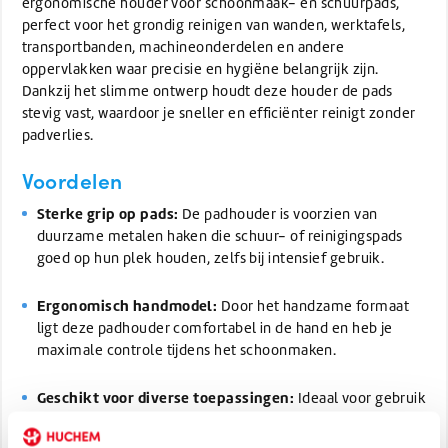
ergonomische houder voor schoonmaak- en schuurpads,
perfect voor het grondig reinigen van wanden, werktafels,
transportbanden, machineonderdelen en andere
oppervlakken waar precisie en hygiëne belangrijk zijn.
Dankzij het slimme ontwerp houdt deze houder de pads
stevig vast, waardoor je sneller en efficiënter reinigt zonder
padverlies.
Voordelen
Sterke grip op pads:
De padhouder is voorzien van
duurzame metalen haken die schuur- of reinigingspads
goed op hun plek houden, zelfs bij intensief gebruik.
Ergonomisch handmodel:
Door het handzame formaat
ligt deze padhouder comfortabel in de hand en heb je
maximale controle tijdens het schoonmaken.
Geschikt voor diverse toepassingen:
Ideaal voor gebruik
in horeca, food-processing, industrie en
schoonmaakdiensten waar hygiëne en reinigingsefficiëntie