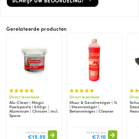
SCHRIJF UW BEOORDELING!
Gerelateerde producten
Direct leverbaar
Direct leverbaar
Dire
Alu-Clean | Magic
Muur & Gevelreiniger | 1L
Schu
Poetspasta | 600gr. |
| Steenreiniger |
Dood
Aluminium | Chroom | incl.
Betonreiniger | Cleaner
Hea
Spons
€18,76 Incl. btw
€8,59 Incl. btw
€15,50
€7,10