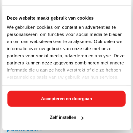
centraal staan.
Deze website maakt gebruik van cookies
Duurzaam en hygiënisch:
Gemaakt van stevig
polypropyleen dat bestand is tegen dagelijks gebruik en
We gebruiken cookies om content en advertenties te
eenvoudig te reinigen is.
personaliseren, om functies voor social media te bieden
en om ons websiteverkeer te analyseren. Ook delen we
Kenmerken
informatie over uw gebruik van onze site met onze
partners voor social media, adverteren en analyse. Deze
Type:
Handmodel padhouder
partners kunnen deze gegevens combineren met andere
Materiaal:
Polypropyleen met metalen haken
informatie die u aan ze heeft verstrekt of die ze hebben
Afmetingen:
± 235 × 100 × 80 mm (kan licht variëren per
verzameld op basis van uw gebruik van hun services.
kleur/model)
Gebruik:
Voor Vikan reinigings- en schuurpads
(verschillende pads apart verkrijgbaar)
Accepteren en doorgaan
Geschikt voor:
Wanden, werktafels, apparatuur, vloeren
en andere oppervlakken
Zelf instellen
Waarom kiezen voor deze Vikan
padhouder?