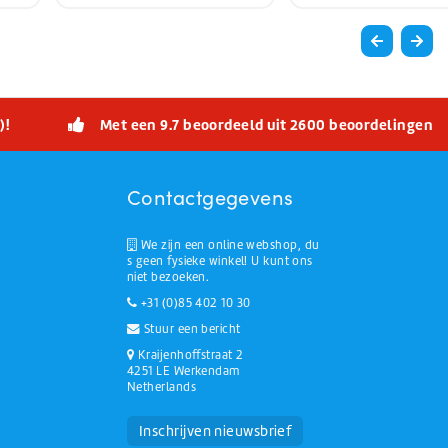
)!
Met een 9.7 beoordeeld uit 2600 beoordelingen
Contactgegevens
We zijn een online webshop, du
s geen fysieke winkel! U kunt ons
niet bezoeken.
+31 (0)85 402 10 30
Stuur een bericht
Kraijenhoffstraat 2
4251 LE Werkendam
Netherlands
Huchem Support
Hoe kunnen we u helpen?
Inschrijven nieuwsbrief