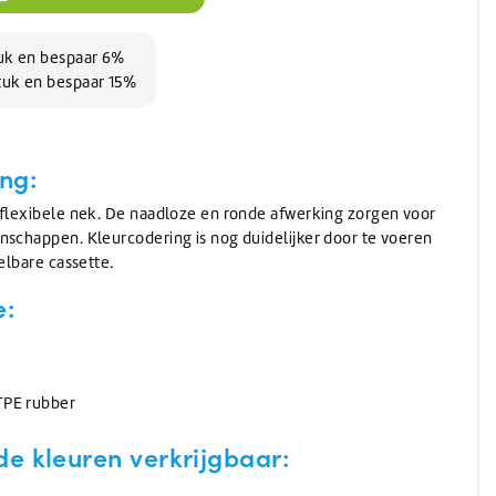
Wassen
Verwarming
(Schuur)sponzen
Onthardingszout
Wegwerphandschoenen
Slangen & koppelingen
Bouwdrogers
Wasmiddel
Bekers & Borden
Stelen
AdBlue
Koeling / Verdampingskoelers
Voorwasmiddel
tuk en bespaar 6%
Stelen
AdBlue
tuk en bespaar 15%
Logistiek / Intern transport / Crew carriers
Stelen met waterdoorvoer
De-Icer
Palletwagen / Heftrucks
Telescoopstelen
Vrachtwagen & Machinetransporter
De-Icer
IBC & Jerrycans
Golfkar / Crew Carriers
ng:
IBC containers
 flexibele nek. De naadloze en ronde afwerking zorgen voor
IBC toebehoren & adapters
Jerrycan toebehoren
nschappen. Kleurcodering is nog duidelijker door te voeren
Schenken en afmeten
elbare cassette.
Jerrycans
e:
TPE rubber
e kleuren verkrijgbaar: