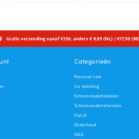
Gratis verzending vanaf €150, anders € 9,95 (NL) / €17,50 (BE
unt
Categorieën
Personal care
en
Car detailing
Schoonmaakmiddelen
Schoonmaakmaterialen
Glycol
Onderhoud
SALE