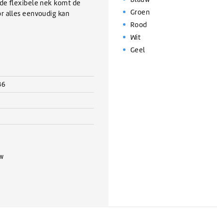
 de flexibele nek komt de
Groen
r alles eenvoudig kan
Rood
Wit
Geel
36
ew