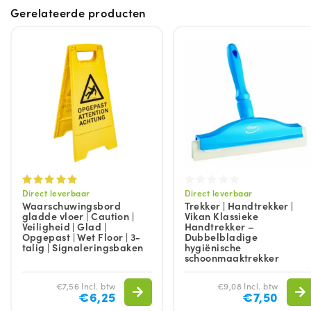
Gerelateerde producten
Direct leverbaar
Direct leverbaar
Waarschuwingsbord
Trekker | Handtrekker |
gladde vloer | Caution |
Vikan Klassieke
Veiligheid | Glad |
Handtrekker –
Opgepast | Wet Floor | 3-
Dubbelbladige
talig | Signaleringsbaken
hygiënische
schoonmaaktrekker
€7,56 Incl. btw
€9,08 Incl. btw
€6,25
€7,50