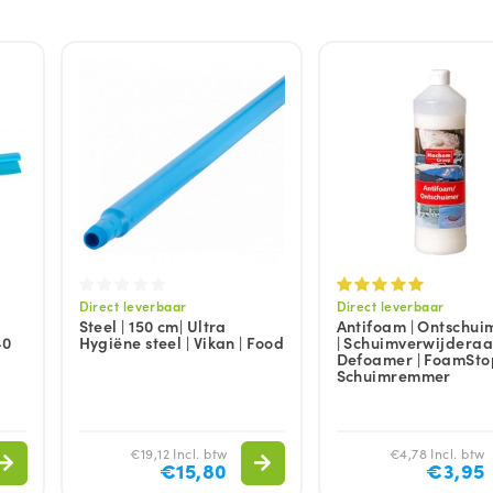
Direct leverbaar
Direct leverbaar
Steel | 150 cm| Ultra
Antifoam | Ontschuim
40
Hygiëne steel | Vikan | Food
| Schuimverwijderaar
Defoamer | FoamStop
Schuimremmer
€19,12 Incl. btw
€4,78 Incl. btw
€15,80
€3,95