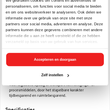
We gebruiken cookies om content en advertenties te
(PP), geschikt voor intensief gebruik in onder andere de
personaliseren, om functies voor social media te bieden
voedingsindustrie.
en om ons websiteverkeer te analyseren. Ook delen we
Kleurcodering mogelijk
: leverbaar in meerdere kleuren
informatie over uw gebruik van onze site met onze
(zoals blauw, rood, geel, zwart) zodat je eenvoudig interne
partners voor social media, adverteren en analyse. Deze
processen visueel kunt scheiden en HACCP-richtlijnen
partners kunnen deze gegevens combineren met andere
kunt ondersteunen.
informatie die u aan ze heeft verstrekt of die ze hebben
Toepassingen
verzameld op basis van uw gebruik van hun services.
Voor professionele schoonmaakbedrijven,
onderhoudsteams en schoonmaakafdelingen in kantoren,
Accepteren en doorgaan
industrie, horeca of food-productie.
Voor voedselbereiding en- verwerking, waar een
afsluitbare emmer essentieel is voor hygiëne en
Zelf instellen
procescontrole.
Voor logistieke opslag of transport van reinigings- of
procesmiddelen, door het stapelbare karakter
tijdbesparend en ruimtebesparend.
Specificaties