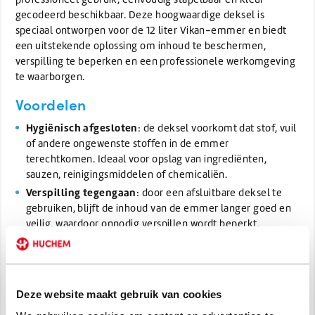
gecodeerd beschikbaar. Deze hoogwaardige deksel is
speciaal ontworpen voor de 12 liter Vikan-emmer en biedt
een uitstekende oplossing om inhoud te beschermen,
verspilling te beperken en een professionele werkomgeving
te waarborgen.
Voordelen
Hygiënisch afgesloten
: de deksel voorkomt dat stof, vuil
of andere ongewenste stoffen in de emmer
terechtkomen. Ideaal voor opslag van ingrediënten,
sauzen, reinigingsmiddelen of chemicaliën.
Verspilling tegengaan
: door een afsluitbare deksel te
gebruiken, blijft de inhoud van de emmer langer goed en
veilig, waardoor onnodig verspillen wordt beperkt.
Stapelbaar ontwerp
: de deksel is in het midden
verhoogd, waardoor meerdere emmers veilig en stabiel
boven elkaar gezet kunnen worden — ideaal voor
logistiek, opslag en transport.
Deze website maakt gebruik van cookies
Professioneel materiaal
: gemaakt van polypropyleen