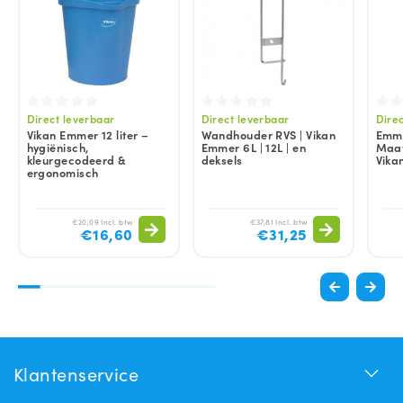
Direct leverbaar
Direct leverbaar
Dire
Vikan Emmer 12 liter –
Wandhouder RVS | Vikan
Emmer
hygiënisch,
Emmer 6L | 12L | en
Maat
kleurgecodeerd &
deksels
Vika
ergonomisch
€20,09 Incl. btw
€37,81 Incl. btw
€16,60
€31,25
Klantenservice