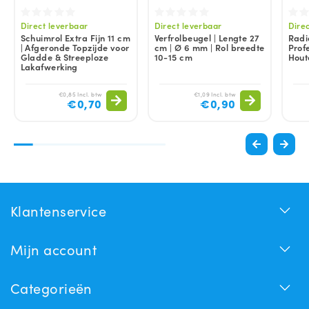
Direct leverbaar
Direct leverbaar
Dire
Schuimrol Extra Fijn 11 cm
Verfrolbeugel | Lengte 27
Radi
| Afgeronde Topzijde voor
cm | Ø 6 mm | Rol breedte
Profe
Gladde & Streeploze
10-15 cm
Hout
Lakafwerking
€0,85 Incl. btw
€1,09 Incl. btw
€0,70
€0,90
Klantenservice
Mijn account
Categorieën