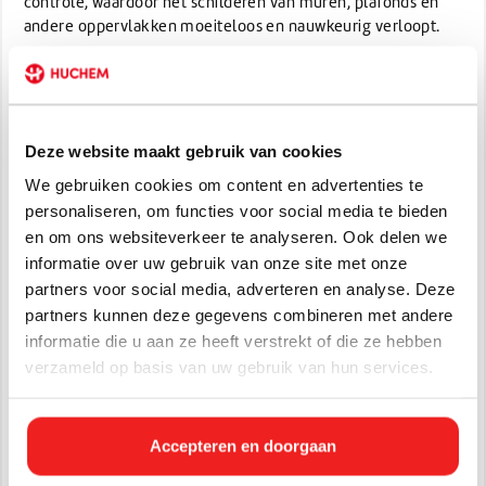
controle, waardoor het schilderen van muren, plafonds en
andere oppervlakken moeiteloos en nauwkeurig verloopt.
De verfrolbeugel is uitgevoerd in een stijlvolle groene kleur,
die niet alleen modern oogt, maar ook gemakkelijk terug te
vinden is tussen andere gereedschappen. Dankzij de
robuuste constructie en ergonomische vormgeving ligt de
Deze website maakt gebruik van cookies
beugel comfortabel in de hand, wat vermoeidheid tijdens
We gebruiken cookies om content en advertenties te
langdurig gebruik vermindert.
personaliseren, om functies voor social media te bieden
Deze verfrolbeugel is geschikt voor zowel professionele
en om ons websiteverkeer te analyseren. Ook delen we
schilders als doe-het-zelvers die streven naar een perfect
informatie over uw gebruik van onze site met onze
afgewerkt resultaat. Of je nu grote oppervlakken wilt
partners voor social media, adverteren en analyse. Deze
schilderen of kleinere details wilt aanpakken, deze
partners kunnen deze gegevens combineren met andere
verfrolbeugel is de ideale keuze voor elke schilderklus.
informatie die u aan ze heeft verstrekt of die ze hebben
verzameld op basis van uw gebruik van hun services.
Specificaties
Artikelnummer:
197028
Accepteren en doorgaan
EAN:
8715268016039
Afmetingen:
41 x 15 x 4