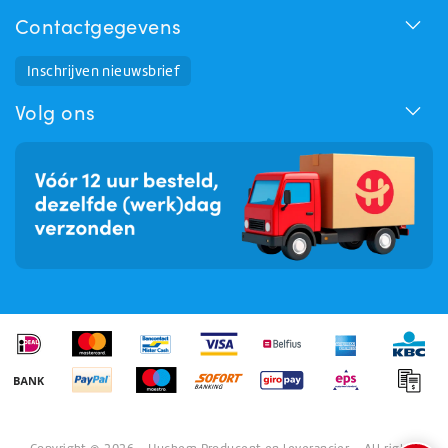
Contactgegevens
Inschrijven nieuwsbrief
Huchem Support
Hoe kunnen we u helpen?
Volg ons