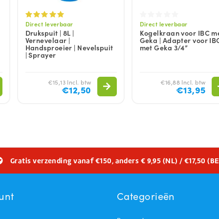
Direct leverbaar
Direct leverbaar
Drukspuit | 8L |
Kogelkraan voor IBC m
Vernevelaar |
Geka | Adapter voor IB
Handsproeier | Nevelspuit
met Geka 3/4”
| Sprayer
g
€15,13 Incl. btw
€16,88 Incl. btw
€12,50
€13,95
Gratis verzending vanaf €150, anders € 9,95 (NL) / €17,50 (BE
unt
Categorieën