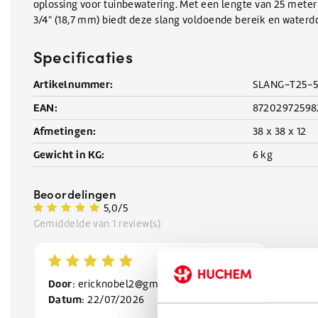
oplossing voor tuinbewatering. Met een lengte van 25 mete
3/4" (18,7 mm) biedt deze slang voldoende bereik en waterdo
Specificaties
Artikelnummer:
SLANG-T25-5
EAN:
87202972598
Afmetingen:
38 x 38 x 12
Gewicht in KG:
6 kg
Beoordelingen
5,0/5
Gemiddelde van 1 review(s)
Door
:
ericknobel2@gmail.com
Datum
: 22/07/2026