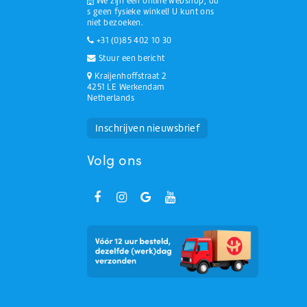
We zijn een online webshop, du
s geen fysieke winkel! U kunt ons
niet bezoeken.
+31 (0)85 402 10 30
Stuur een bericht
Kraijenhoffstraat 2
4251 LE Werkendam
Netherlands
Huchem Support
Hoe kunnen we u helpen?
Inschrijven nieuwsbrief
Volg ons