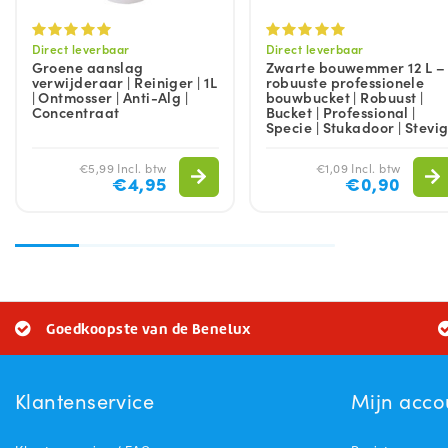
Direct leverbaar
Direct leverbaar
Groene aanslag
Zwarte bouwemmer 12 L –
verwijderaar | Reiniger | 1L
robuuste professionele
| Ontmosser | Anti-Alg |
bouwbucket | Robuust |
Concentraat
Bucket | Professional |
Specie | Stukadoor | Stevi
€5,99 Incl. btw
€1,09 Incl. btw
€4,95
€0,90
Goedkoopste van de Benelux
Klantenservice
Mijn acco