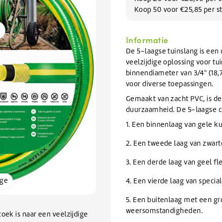
Afwas
issers
Knapzakken
te
BEKIJK ALLE TANKWAGEN/BULK
Koop 50 voor €25,85 per s
elen
Zomerartikelen
Refractometers
Afwasmiddel & vaatwasmiddel
inigers
gaan.
rs
Scheppen & Schrapers
Zwembad onderhoud
Als
BEKIJK ALLE SALE
inigen en vullen van
nigers
BEKIJK ALLE BRANCHES
rs
orrels
Handscheppen & Schepbakken
Chloor & Zwavelzuur
Informatie
u
emen
Dranghekken / Rijplaten
O-Line Premium
ramen
air reiniger
Schrapers
Zwembadchloor
met
De 5-laagse tuinslang is een
oren
ontstopper
Schoppen
PH onderhoud
BEKIJK ALLE ELECTRONICA
aanraaktoetsen
veelzijdige oplossing voor t
werkt,
binnendiameter van 3/4" (18
ratten
Overige Hulpmaterialen
BEKIJK ALLE SCHOONMAAKMIDDELEN
BEKIJK ALLE HYGIËNE
kunt
voor diverse toepassingen.
pallets
Waarschuwingsmaterialen
BEKIJK ALLE GLYCOL
u
Ophangsystemen
Gemaakt van zacht PVC, is de
touch-
n
Kabelbinders
duurzaamheid. De 5-laagse co
en
BEKIJK ALLE VERHUUR
Foam sprayers & hulpmiddelen
BEKIJK ALLE ONDERHOUD
1. Een binnenlaag van gele ku
swipetekens
Waterpistolen & slangen
gebruiken.
2. Een tweede laag van zwart
pparatuur
van Ventilatiekanalen
3. Een derde laag van geel fl
bakken / Onderdelenreinigers
rge
4. Een vierde laag van speci
BEKIJK ALLE SCHOONMAAKMATERIALEN
5. Een buitenlaag met een gr
weersomstandigheden.
oek is naar een veelzijdige