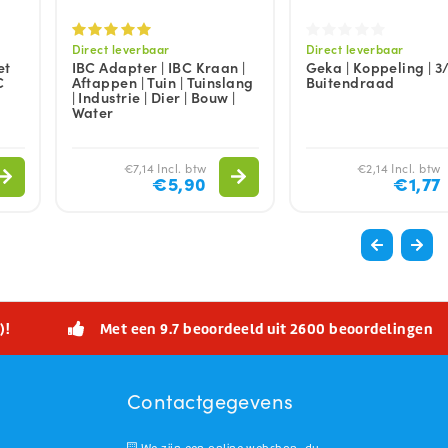
Direct leverbaar
Direct leverbaar
et
IBC Adapter | IBC Kraan |
Geka | Koppeling | 3/
C
Aftappen | Tuin | Tuinslang
Buitendraad
| Industrie | Dier | Bouw |
Water
€7,14 Incl. btw
€2,14 Incl. btw
€5,90
€1,77
)!
Met een 9.7 beoordeeld uit 2600 beoordelingen
Contactgegevens