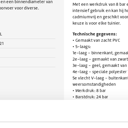
r en een binnendiameter van
Met een werkdruk van 8 bar e
orvoer voor diverse.
intensief gebruik en kan hij
cadmiumvrij en geschikt voor
keuze is voor elke tuinier.
Technische gegevens:
L
• Gemaakt van zacht PVC
21
• 5-laags:
1e-laag - binnenkant, gemaa
2e-laag - gemaakt van zwarte
3e-laag - geel, gemaakt van 
4e-laag - speciale polyeste
5e vlecht V-laag - buitenkan
weersomstandigheden
• Werkdruk: 8 bar
• Barstdruk: 24 bar
• Binnendiameter: 3/4" (18,7
• Lengte: 25 m
Kenmerken:
• Bestand tegen algenafzetti