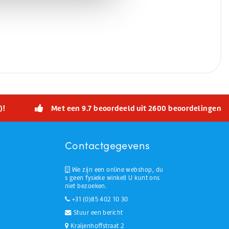
)!
Met een 9.7 beoordeeld uit 2600 beoordelingen
Contactgegevens
We zijn een online webshop, du
s geen fysieke winkel! U kunt ons
niet bezoeken.
+31 (0)85 402 10 30
Stuur een bericht
Kraijenhoffstraat 2