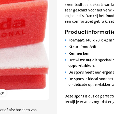
Afwas
issers
Knapzakken
te
BEKIJK ALLE TANKWAGEN/BULK
zwembadfolie, deksels van Ja
elen
Zomerartikelen
Refractometers
Afwasmiddel & vaatwasmiddel
inigers
gaan.
zeer geschikt voor het verwi
rs
Scheppen & Schrapers
Zwembad onderhoud
Als
BEKIJK ALLE SALE
Rood
inigen en vullen van
en jacuzzi's. Dankzij het
nigers
BEKIJK ALLE BRANCHES
rs
orrels
Handscheppen & Schepbakken
Chloor & Zwavelzuur
u
emen
Dranghekken / Rijplaten
een comfortabel gebruik, zelf
O-Line Premium
ramen
air reiniger
Schrapers
Zwembadchloor
met
oren
ontstopper
Schoppen
PH onderhoud
Productinformati
BEKIJK ALLE ELECTRONICA
aanraaktoetsen
werkt,
ratten
Overige Hulpmaterialen
BEKIJK ALLE SCHOONMAAKMIDDELEN
Formaat
: 140 x 70 x 42 
BEKIJK ALLE HYGIËNE
kunt
pallets
Waarschuwingsmaterialen
BEKIJK ALLE GLYCOL
Kleur
: Rood/Wit
u
Ophangsystemen
Kenmerken
touch-
:
n
Kabelbinders
en
BEKIJK ALLE VERHUUR
witte vlak
Het
is speciaal
Foam sprayers & hulpmiddelen
BEKIJK ALLE ONDERHOUD
swipetekens
oppervlakken
Waterpistolen & slangen
.
gebruiken.
ergon
De spons heeft een
pparatuur
De spons is ideaal voor het
van Ventilatiekanalen
op delicate oppervlakken 
bakken / Onderdelenreinigers
rge
Deze spons is dus de perfect
BEKIJK ALLE SCHOONMAAKMATERIALEN
terwijl je ervoor zorgt dat e
ectief afschrobben van