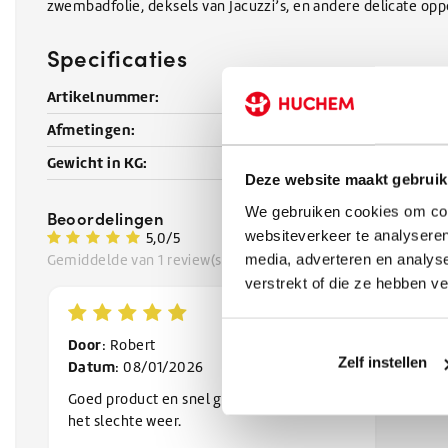
zwembadfolie, deksels van Jacuzzi’s, en andere delicate opp
Specificaties
Artikelnummer:
schuur-roodw
Afmetingen:
14 x 7 x 4
Gewicht in KG:
0.05 kg
Deze website maakt gebruik
We gebruiken cookies om cont
Beoordelingen
websiteverkeer te analyseren
5,0/5
media, adverteren en analys
Gemiddelde van 1 review(s)
verstrekt of die ze hebben v
Door
: Robert
Zelf instellen
Datum
: 08/01/2026
Goed product en snel geleverd ondanks
het slechte weer.