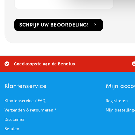
SCHRIJF UW BEOORDELING!
Goedkoopste van de Benelux
Klantenservice
Mijn acco
Klantenservice / FAQ
Registreren
Verzenden & retourneren *
Mijn bestelling
Disclaimer
Betalen