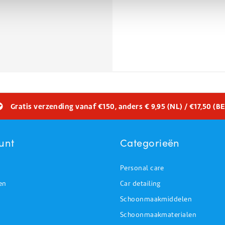
Gratis verzending vanaf €150, anders € 9,95 (NL) / €17,50 (BE
unt
Categorieën
Personal care
en
Car detailing
Schoonmaakmiddelen
Schoonmaakmaterialen