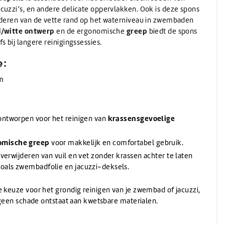
Wassen
Verwarming
(Schuur)sponzen
Onthardingszout
Wegwerphandschoenen
cuzzi’s, en andere delicate oppervlakken. Ook is deze spons
Slangen & koppelingen
Bouwdrogers
Wasmiddel
Bekers & Borden
jderen van de vette rand op het waterniveau in zwembaden
Stelen
AdBlue
Koeling / Verdampingskoelers
Voorwasmiddel
/witte ontwerp
greep
en de ergonomische
biedt de spons
Stelen
AdBlue
Logistiek / Intern transport / Crew carriers
s bij langere reinigingssessies.
Stelen met waterdoorvoer
De-Icer
Palletwagen / Heftrucks
Telescoopstelen
e:
Vrachtwagen & Machinetransporter
De-Icer
IBC & Jerrycans
Golfkar / Crew Carriers
mm
IBC containers
IBC toebehoren & adapters
Jerrycan toebehoren
krassensgevoelige
 ontworpen voor het reinigen van
Schenken en afmeten
Jerrycans
omische greep
voor makkelijk en comfortabel gebruik.
 verwijderen van vuil en vet zonder krassen achter te laten
zoals zwembadfolie en jacuzzi-deksels.
e keuze voor het grondig reinigen van je zwembad of jacuzzi,
r geen schade ontstaat aan kwetsbare materialen.