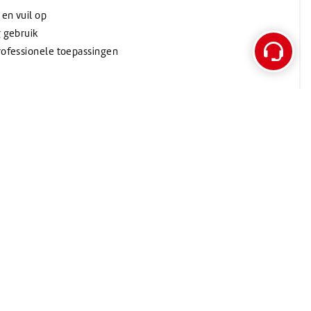
 en vuil op
g gebruik
rofessionele toepassingen
baar in industrie, productie, garages, werkplaatsen,
 onderhoud. Het is ideaal voor het reinigen van machines,
voertuigen, werkbanken en technische installaties.
akbedrijven, horeca, grootkeukens en technische ruimtes is
ar voor het opnemen van vloeistoffen en het verwijderen van
te vloerstandaard of muurhouder voor industrierollen. Trek
ier af en gebruik het voor het opnemen van gemorste
der vuil. Combineer het indien nodig met een geschikt