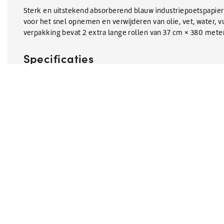
Sterk en uitstekend absorberend blauw industriepoetspapier
voor het snel opnemen en verwijderen van olie, vet, water, v
verpakking bevat 2 extra lange rollen van 37 cm × 380 meter
Specificaties
Artikelnummer:
332
EAN:
87202972536
Afmetingen:
63 x 31 x 36
Gewicht in KG:
10 kg
Geen reviews gevonden
Help ons en andere klanten door het schrijven van een revi
SCHRIJF UW BEOORDELING!