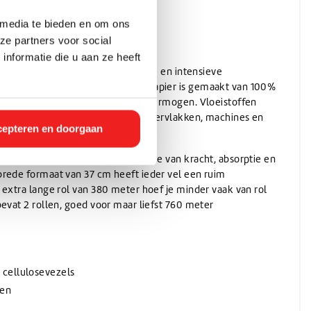
Wassen
Verwarming
(Schuur)sponzen
Onthardingszout
Wegwerphandschoenen
tuk en bespaar 20%
Slangen & koppelingen
Bouwdrogers
Wasmiddel
Bekers & Borden
 media te bieden en om ons
Stelen
AdBlue
Koeling / Verdampingskoelers
Voorwasmiddel
ze partners voor social
Stelen
AdBlue
Logistiek / Intern transport / Crew carriers
nformatie die u aan ze heeft
Stelen met waterdoorvoer
apier is ontwikkeld voor dagelijkse en intensieve
De-Icer
Palletwagen / Heftrucks
Telescoopstelen
professionele omgevingen. Het papier is gemaakt van 100%
Huchem Support
Vrachtwagen & Machinetransporter
De-Icer
or over een uitstekend absorptievermogen. Vloeistoffen
IBC & Jerrycans
Golfkar / Crew Carriers
Hoe kunnen we u helpen?
rden snel opgenomen, waardoor oppervlakken, machines en
IBC containers
epteren en doorgaan
nnen worden gereinigd.
IBC toebehoren & adapters
Jerrycan toebehoren
ng zorgt voor een goede combinatie van kracht, absorptie en
Schenken en afmeten
rede formaat van 37 cm heeft ieder vel een ruim
Jerrycans
 extra lange rol van 380 meter hoef je minder vaak van rol
bevat 2 rollen, goed voor maar liefst 760 meter
cellulosevezels
gen