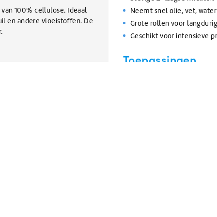
 van 100% cellulose. Ideaal
Neemt snel olie, vet, water
uil en andere vloeistoffen. De
Grote rollen voor langduri
.
Geschikt voor intensieve p
Toepassingen
Dit poetspapier is breed inzet
21
transport, bouw, landbouw en
onderdelen, gereedschappen, 
Ook in magazijnen, schoonma
het papier praktisch inzetba
vuil.
Gebruik
ew
Plaats de rol op een geschik
de gewenste hoeveelheid pap
vloeistoffen, olie, vet en an
reinigingsmiddel.