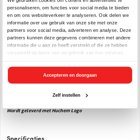
schoonmaakmiddel of desinfectiemiddel te mengen met
personaliseren, om functies voor social media te bieden
water, zoals voorgeschreven door de fabrikant.
en om ons websiteverkeer te analyseren. Ook delen we
4. **Tuinieren**: Voor het nauwkeurig doseren van vloeibare
informatie over uw gebruik van onze site met onze
meststoffen of pesticiden.
partners voor social media, adverteren en analyse. Deze
partners kunnen deze gegevens combineren met andere
5. **Industriële Toepassingen**: In verschillende industrieën
informatie die u aan ze heeft verstrekt of die ze hebben
waar nauwkeurige vloeistofmetingen nodig zijn voor
productieprocessen.
verzameld op basis van uw gebruik van hun services.
6. **Gezondheidszorg**: Bij het bereiden van medicatie of
voedingssupplementen waarbij dosisprecisie van belang is.
Accepteren en doorgaan
Het gebruik van een maatbeker zorgt voor consistentie en
precisie, wat essentieel kan zijn voor het succes van een
recept, experiment of elke andere toepassing waarbij
Zelf instellen
specifieke volumemetingen vereist zijn.
Wordt geleverd met Huchem Logo
Specificaties