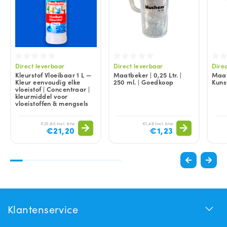
Direct leverbaar
Direct leverbaar
Dire
Kleurstof Vloeibaar 1 L —
Maatbeker | 0,25 Ltr. |
Maatb
Kleur eenvoudig elke
250 ml. | Goedkoop
Kuns
vloeistof | Concentraar |
kleurmiddel voor
vloeistoffen & mengsels
€25,65 Incl. btw
€1,49 Incl. btw
€21,20
€1,23
Klantenservice