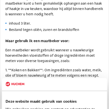
maatbeker kunt u hem gemakkelijk ophangen aan een haak
of haakje in uw keuken, waardoor hij altijd binnen handbereik
is wanneer u hem nodig heeft.
inhoud 3 liter.
Bestand tegen oliën, zuren en brandstoffen
Waar gebruik ik een maatbeker voor:
Een maatbeker wordt gebruikt wanneer u nauwkeurige
hoeveelheden vloeistoffen of droge ingrediënten moet
meten voor diverse toepassingen, zoals:
1. **Koken en Bakken**: Om ingrediënten zoals water, melk,
olie of bloem nauwkeurig af te meten volgens een recept.
2. **Chemische en Laboratoriumwerkzaamheden**: Voor het
nauwkeurig afmeten van vloeistoffen of chemicaliën bij het
uitvoeren van experimenten of het maken van oplossingen.
Deze website maakt gebruik van cookies
3. **Schoonmaken**: Om de juiste hoeveelheid
We gebruiken cookies om content en advertenties te