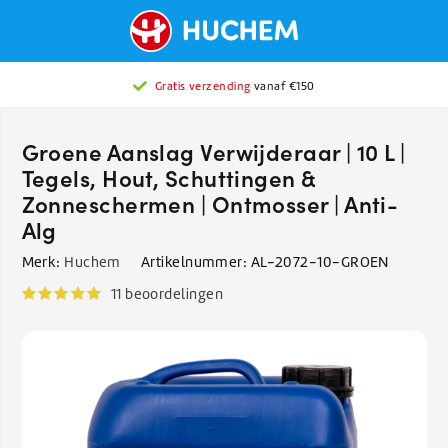
2776 beoordelingen
Gratis verzending
met gemiddeld een
vanaf €150
9.0
Groene Aanslag Verwijderaar | 10 L |
Tegels, Hout, Schuttingen &
Zonneschermen | Ontmosser | Anti-
Alg
Merk:
Huchem
Artikelnummer:
AL-2072-10-GROEN
11 beoordelingen