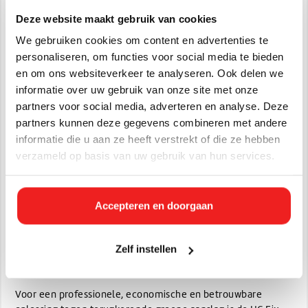
Efficiënt onderhoud
: Ideaal voor de onderhouds- en
Deze website maakt gebruik van cookies
reinigingsplanning van grote buitenruimtes — minder
We gebruiken cookies om content en advertenties te
inzet, sneller resultaat.
personaliseren, om functies voor social media te bieden
Professioneel imago
: Gebruik van een gecertificeerd
en om ons websiteverkeer te analyseren. Ook delen we
product geeft vertrouwen bij opdrachtgevers zoals
informatie over uw gebruik van onze site met onze
gemeenten, parkexploitanten of woningcorporaties.
partners voor social media, adverteren en analyse. Deze
Gebruikstips
partners kunnen deze gegevens combineren met andere
informatie die u aan ze heeft verstrekt of die ze hebben
Niet toepassen bij dreigende regen of vorst: droog weer
verzameld op basis van uw gebruik van hun services.
verlengt het resultaat.
Draag bij voorkeur beschermende kleding, handschoenen
en oogbescherming tijdens toepassing.
Accepteren en doorgaan
Bij onbehandelde hardnekkige aanslag: eerst testvenster
maken.
Laden en lossen zoals beschreven in het veiligheidsblad
Zelf instellen
(MSDS).
Voor een professionele, economische en betrouwbare