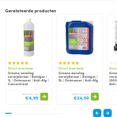
Gerelateerde producten
Direct leverbaar
Direct leverbaar
Dire
Groene aanslag
Groene aanslag
Groe
verwijderaar | Reiniger |
verwijderaar | Reiniger |
verwi
1L | Ontmosser | Anti-Alg |
5L | Ontmosser | Anti-Alg
1000
Concentraat
Anti
€5,99 Incl. btw
€29,65 Incl. btw
€4,95
€24,50