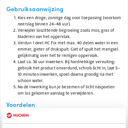
Gebruiksaanwijzing
Kies een droge, zonnige dag voor toepassing (voorkom
neerslag binnen 24–48 uur).
Verwijder loszittende begroeiing zoals mos, gras of
bladeren van het oppervlak.
Verdun 1 deel HC Fix met max. 40 delen water in een
emmer, gieter of drukspuit. Giet of spuit het mengsel
gelijkmatig over het te reinigen oppervlak.
Laat ca. 36 uur inwerken. Bij hardnekkige vervuiling:
gebruik het product onverdund, schrob licht in, laat 5–
10 minuten inwerken, spoel daarna grondig na met
schoon water.
Na de inwerking kun je bezemen of licht naspoelen
om los gekomen aanslag te verwijderen.
Voordelen
Kostenbesparend
: Door de hoge concentratie is de
kostprijs per werkzame liter zeer laag (minder dan ~€0,10
per liter mengoplossing).