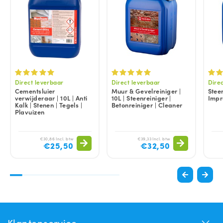
Direct leverbaar
Direct leverbaar
Dire
Cementsluier
Muur & Gevelreiniger |
Stee
verwijderaar | 10L | Anti
10L | Steenreiniger |
Impr
Kalk | Stenen | Tegels |
Betonreiniger | Cleaner
Plavuizen
€30,86 Incl. btw
€39,33 Incl. btw
€25,50
€32,50
Klantenservice