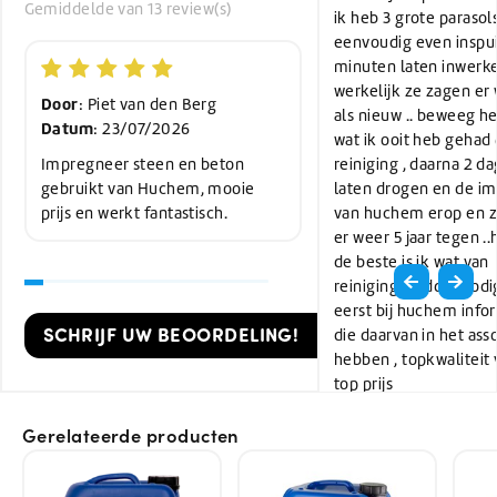
Gemiddelde van 13 review(s)
ik heb 3 grote parasol
eenvoudig even inspui
minuten laten inwerk
werkelijk ze zagen er 
Door
: Piet van den Berg
als nieuw .. beweeg h
Datum
: 23/07/2026
wat ik ooit heb gehad
Impregneer steen en beton
reiniging , daarna 2 d
gebruikt van Huchem, mooie
laten drogen en de i
prijs en werkt fantastisch.
van huchem erop en 
er weer 5 jaar tegen ..
de beste is ik wat van
reinigingsmiddel nodi
eerst bij huchem info
SCHRIJF UW BEOORDELING!
die daarvan in het ass
hebben , topkwaliteit
top prijs
Gerelateerde producten