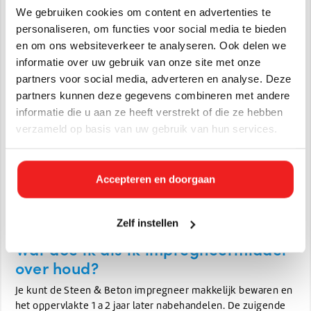
of met een brede kwast. Werk van onder naar boven toe. 2
We gebruiken cookies om content en advertenties te
lagen “nat op nat” aanbrengen geeft het beste resultaat.
personaliseren, om functies voor social media te bieden
Spatten op schilderwerk en ramen zo snel mogelijk
en om ons websiteverkeer te analyseren. Ook delen we
verwijderen.
informatie over uw gebruik van onze site met onze
Hoeveel impregneer heb ik nodig?
partners voor social media, adverteren en analyse. Deze
partners kunnen deze gegevens combineren met andere
Wij krijgen vaak de vraag hoeveel liter nodig is per vierkante
informatie die u aan ze heeft verstrekt of die ze hebben
meter, en het antwoord is dat het sterk kan verschillen per
ondergrond. Gemiddeld is het verbruik 0,2 tot 0,5 liter per
verzameld op basis van uw gebruik van hun services.
m2. Is de ondergrond sterk poreus en zuigend, zoals bij
(gas)beton, ga dan aan de hogere kant zitten. Voor baksteen
kun je ongeveer 0,3 liter per m2 aanhouden, maar ook dit
Accepteren en doorgaan
verschilt per soort. Voor marmer en natuursteen heb je vaak
wat minder nodig. Je kunt beter iets teveel hebben dan te
weinig.
Zelf instellen
Wat doe ik als ik impregneermiddel
over houd?
Je kunt de Steen & Beton impregneer makkelijk bewaren en
het oppervlakte 1 a 2 jaar later nabehandelen. De zuigende