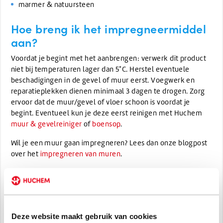
marmer & natuursteen
Hoe breng ik het impregneermiddel
aan?
Voordat je begint met het aanbrengen: verwerk dit product
niet bij temperaturen lager dan 5°C. Herstel eventuele
beschadigingen in de gevel of muur eerst. Voegwerk en
reparatieplekken dienen minimaal 3 dagen te drogen. Zorg
ervoor dat de muur/gevel of vloer schoon is voordat je
begint. Eventueel kun je deze eerst reinigen met Huchem
muur & gevelreiniger
of
boensop
.
Wil je een muur gaan impregneren? Lees dan onze blogpost
over het
impregneren van muren
.
Aanbrengen
Schudden voor gebruik. Je kunt het impregneermiddel
onverdund op een schone, droge ondergrond aanbrengen
met een
drukspuit
, vloeien (bij vloeren), met een verfroller
Deze website maakt gebruik van cookies