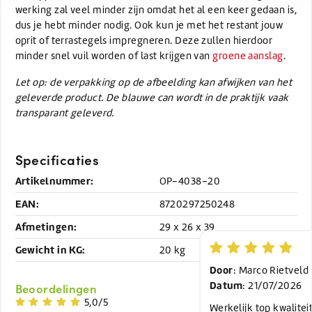
werking zal veel minder zijn omdat het al een keer gedaan is,
dus je hebt minder nodig. Ook kun je met het restant jouw
oprit of terrastegels impregneren. Deze zullen hierdoor
minder snel vuil worden of last krijgen van
groene aanslag
.
Let op: de verpakking op de afbeelding kan afwijken van het
geleverde product. De blauwe can wordt in de praktijk vaak
transparant geleverd.
Specificaties
Artikelnummer:
OP-4038-20
EAN:
8720297250248
Afmetingen:
29 x 26 x 39
Gewicht in KG:
20 kg
Door
: Marco Rietveld
Datum
: 21/07/2026
Beoordelingen
5,0/5
Werkelijk top kwaliteit