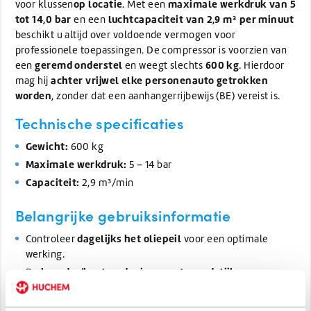
op locatie
maximale werkdruk van 5
voor klussen
. Met een
tot 14,0 bar
luchtcapaciteit van 2,9 m³ per minuut
en een
beschikt u altijd over voldoende vermogen voor
professionele toepassingen. De compressor is voorzien van
geremd onderstel
600 kg
een
en weegt slechts
. Hierdoor
achter vrijwel elke personenauto getrokken
mag hij
worden
, zonder dat een aanhangerrijbewijs (BE) vereist is.
Technische specificaties
Gewicht:
600 kg
Maximale werkdruk:
5 – 14 bar
Capaciteit:
2,9 m³/min
Belangrijke gebruiksinformatie
dagelijks het oliepeil
Controleer
voor een optimale
werking.
huurder/bestuurder is verantwoordelijk
De
voor
eventuele (verkeers) overtredingen en de bijbehorende
kosten tijdens de huurperiode.