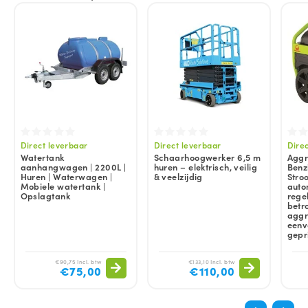
Direct leverbaar
Direct leverbaar
Dire
Watertank
Schaarhoogwerker 6,5 m
Aggr
aanhangwagen | 2200L |
huren – elektrisch, veilig
Benz
Huren | Waterwagen |
& veelzijdig
Stro
Mobiele watertank |
auto
Opslagtank
rege
betr
aggr
eenv
gepr
€90,75 Incl. btw
€133,10 Incl. btw
€75,00
€110,00