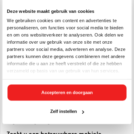
Toepassingen
Deze website maakt gebruik van cookies
We gebruiken cookies om content en advertenties te
Mijnbouw- en breekgereedschappen
personaliseren, om functies voor social media te bieden
Blaaswerk
en om ons websiteverkeer te analyseren. Ook delen we
Boren
informatie over uw gebruik van onze site met onze
Grond losmaken (persluchtlansen) heien
partners voor social media, adverteren en analyse. Deze
Aarde raketten
partners kunnen deze gegevens combineren met andere
Verfspuiten/spuiten
informatie die u aan ze heeft verstrekt of die ze hebben
Zandstralen
verzameld op basis van uw gebruik van hun services.
Gecombineerde perslucht- of generatorwerking
Alle vermelde prijzen zijn exclusief toeslag schade & risico
Accepteren en doorgaan
regeling en eventuele kosten voor onderhoud, reparatie,
slijtage, schoonmaken, brandstof en transport. Alle prijzen
zijn gebaseerd op 8 draaiuren per dag of 40 draaiuren per
Zelf instellen
week. Indien u niet over een debiteurnummer beschikt,
vragen wij borg en legitimatie.
Zoekt u een betrouwbare mobiele