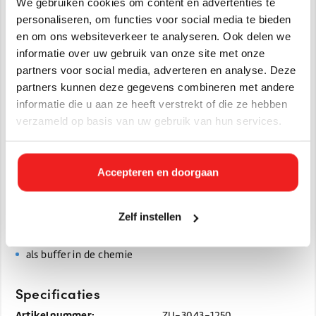
We gebruiken cookies om content en advertenties te
om levensmiddelen op de juiste zuurtegraad te brengen
personaliseren, om functies voor social media te bieden
(zuurteregelaar)
en om ons websiteverkeer te analyseren. Ook delen we
om cosmetica op de juiste zuurtegraad te brengen
informatie over uw gebruik van onze site met onze
als hulpmiddel bij het etsen van metalen
partners voor social media, adverteren en analyse. Deze
als schoonmaakmiddel om kalkaanslag en aanslag
partners kunnen deze gegevens combineren met andere
van algen (bijvoorbeeld op warmtewisselaars) te
informatie die u aan ze heeft verstrekt of die ze hebben
verwijderen of te voorkomen
verzameld op basis van uw gebruik van hun services.
voor het ontkalken van huishoudelijke apparatuur, zoals
koffiemachines
om metalen voorwerpen te ontdoen van roest
Accepteren en doorgaan
als reukloos stopbad bij het ontwikkelen van
fotoafdrukken
Zelf instellen
als antistollingsmiddel bij bloedafname
als (biologische) toiletreiniger
als buffer in de chemie
Specificaties
Artikelnummer:
ZU-3043-1250