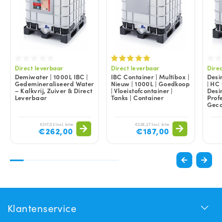
Direct leverbaar
Direct leverbaar
Dire
Demiwater | 1000L IBC |
IBC Container | Multibox |
Desi
Gedemineraliseerd Water
Nieuw | 1000L | Goedkoop
| HC 
– Kalkvrij, Zuiver & Direct
| Vloeistofcontainer |
Desin
Leverbaar
Tanks | Container
Prof
Geco
€317,02 Incl. btw
€226,27 Incl. btw
€262,00
€187,00
Klantenservice