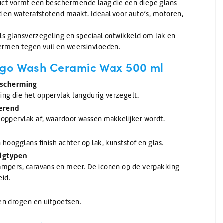
uct vormt een beschermende laag die een diepe glans
d en waterafstotend maakt. Ideaal voor auto’s, motoren,
als glansverzegeling en speciaal ontwikkeld om lak en
ermen tegen vuil en weersinvloeden.
go Wash Ceramic Wax
500 ml
escherming
ng die het oppervlak langdurig verzegelt.
erend
t oppervlak af, waardoor wassen makkelijker wordt.
n hoogglans finish achter op lak, kunststof en glas.
uigtypen
campers, caravans en meer. De iconen op de verpakking
eid.
ten drogen en uitpoetsen.