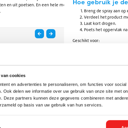
Hoe gebruik je d
en en uit poetsen. En een hele mooie
Breng de spray aan op 
.
Verdeel het product m
Laat kort drogen.
Poets het oppervlak na
Geschikt voor:
✔ lakwerk
✔ kunststof oppervlakken
✔ glas
Technische eige
 van cookies
Inhoud:
500 ml
ent en advertenties te personaliseren, om functies voor social
Kleur:
wit
. Ook delen we informatie over uw gebruik van onze site met on
Geur:
karakteristiek
e. Deze partners kunnen deze gegevens combineren met andere i
pH:
4
erzameld op basis van uw gebruik van hun services.
Dichtheid:
1 g/cm³
Oplosbaar in water:
volle
Acc