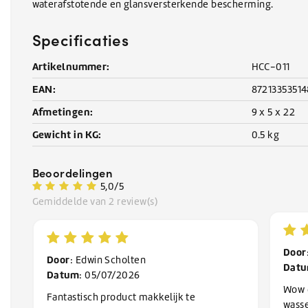
waterafstotende en glansversterkende bescherming.
Specificaties
Artikelnummer:
HCC-011
EAN:
8721335351
Afmetingen:
9 x 5 x 22
Gewicht in KG:
0.5 kg
Beoordelingen
5,0/5
Gemiddelde van 2 review(s)
Door
Door
: Edwin Scholten
Dat
Datum
: 05/07/2026
Wow d
Fantastisch product makkelijk te
wasse