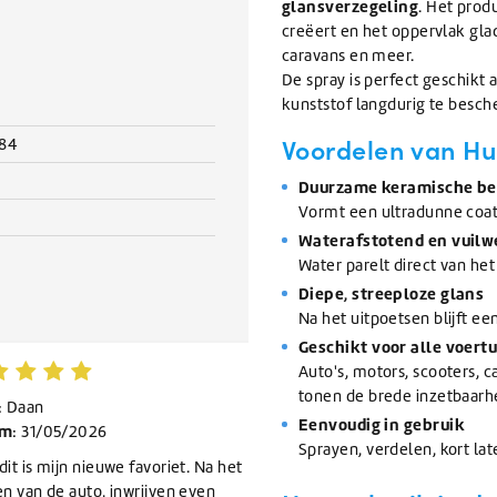
glansverzegeling
. Het prod
creëert en het oppervlak gla
caravans en meer.
De spray is perfect geschikt 
kunststof langdurig te besch
Voordelen van
Hu
484
Duurzame keramische b
Vormt een ultradunne coati
Waterafstotend en vuilw
Water parelt direct van he
Diepe, streeploze glans
Na het uitpoetsen blijft ee
Geschikt voor alle voert
Auto's, motors, scooters, 
tonen de brede inzetbaarh
: Daan
Eenvoudig in gebruik
um
: 31/05/2026
Sprayen, verdelen, kort la
it is mijn nieuwe favoriet. Na het
n van de auto, inwrijven even