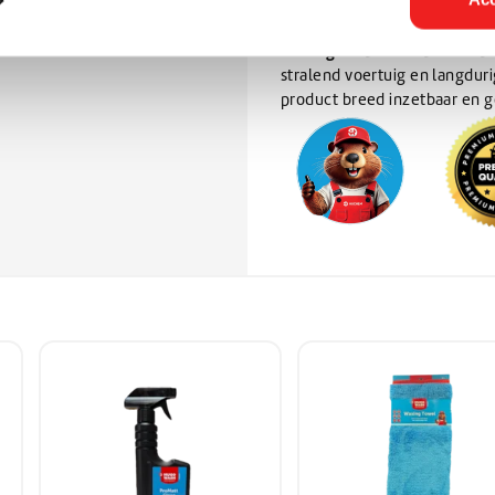
Voor wie?
Hugo Wash Ceramic Wax
De
stralend voertuig en langdur
product breed inzetbaar en ge