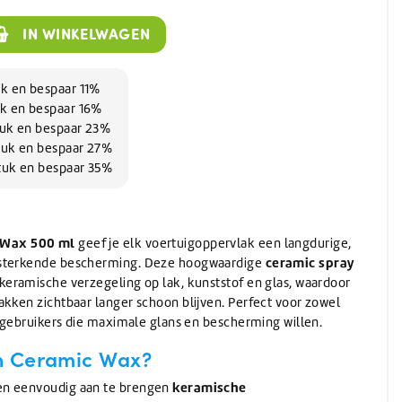
Wassen
Verwarming
(Schuur)sponzen
Onthardingszout
Wegwerphandschoenen
Slangen & koppelingen
Bouwdrogers
Wasmiddel
Bekers & Borden
IN WINKELWAGEN
Stelen
AdBlue
Koeling / Verdampingskoelers
Voorwasmiddel
Stelen
AdBlue
Logistiek / Intern transport / Crew carriers
Stelen met waterdoorvoer
uk en bespaar 11%
De-Icer
Palletwagen / Heftrucks
Telescoopstelen
uk en bespaar 16%
Vrachtwagen & Machinetransporter
De-Icer
tuk en bespaar 23%
IBC & Jerrycans
Golfkar / Crew Carriers
tuk en bespaar 27%
IBC containers
tuk en bespaar 35%
IBC toebehoren & adapters
Jerrycan toebehoren
Schenken en afmeten
Jerrycans
 Wax 500 ml
geef je elk voertuigoppervlak een langdurige,
ceramic spray
rsterkende bescherming. Deze hoogwaardige
keramische verzegeling op lak, kunststof en glas, waardoor
akken zichtbaar langer schoon blijven. Perfect voor zowel
e gebruikers die maximale glans en bescherming willen.
h Ceramic Wax?
keramische
en eenvoudig aan te brengen