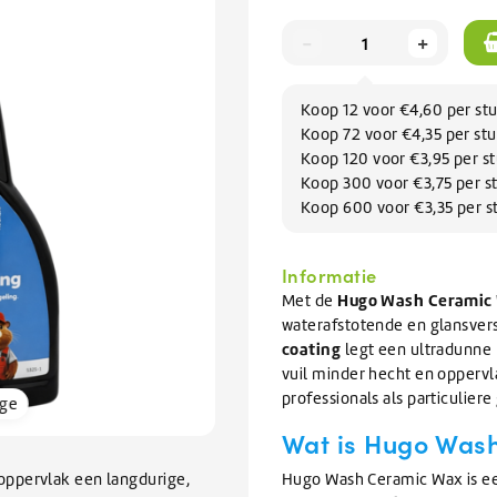
Afwas
issers
Knapzakken
te
BEKIJK ALLE TANKWAGEN/BULK
elen
Zomerartikelen
Refractometers
Afwasmiddel & vaatwasmiddel
-
+
inigers
gaan.
rs
Scheppen & Schrapers
Zwembad onderhoud
Als
BEKIJK ALLE SALE
inigen en vullen van
nigers
BEKIJK ALLE BRANCHES
rs
orrels
Handscheppen & Schepbakken
Chloor & Zwavelzuur
u
emen
Dranghekken / Rijplaten
O-Line Premium
ramen
air reiniger
Schrapers
Zwembadchloor
Koop 12 voor €4,60 per st
met
oren
ontstopper
Schoppen
PH onderhoud
BEKIJK ALLE ELECTRONICA
Koop 72 voor €4,35 per st
aanraaktoetsen
Koop 120 voor €3,95 per s
werkt,
ratten
Overige Hulpmaterialen
BEKIJK ALLE SCHOONMAAKMIDDELEN
BEKIJK ALLE HYGIËNE
Koop 300 voor €3,75 per s
kunt
pallets
Waarschuwingsmaterialen
BEKIJK ALLE GLYCOL
Koop 600 voor €3,35 per s
u
Ophangsystemen
touch-
n
Kabelbinders
en
BEKIJK ALLE VERHUUR
Foam sprayers & hulpmiddelen
BEKIJK ALLE ONDERHOUD
Informatie
swipetekens
Waterpistolen & slangen
Hugo Wash Ceramic
Met de
gebruiken.
pparatuur
waterafstotende en glansve
coating
legt een ultradunne 
van Ventilatiekanalen
vuil minder hecht en oppervl
bakken / Onderdelenreinigers
professionals als particulier
rge
BEKIJK ALLE SCHOONMAAKMATERIALEN
Wat is Hugo Was
oppervlak een langdurige,
Hugo Wash Ceramic Wax is e