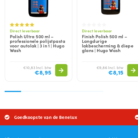
Direct leverbaar
Direct leverbaar
Polish Ultra 500 ml –
Finish Polish 500 ml –
professionele polijstpasta
Langdurige
voor autolak | 3 in 1 | Hugo
lakbescherming & diepe
Wash
glans | Hugo Wash
€10,83 Incl. btw
€9,86 Incl. btw
€8,95
€8,15
Goedkoopste van de Benelux