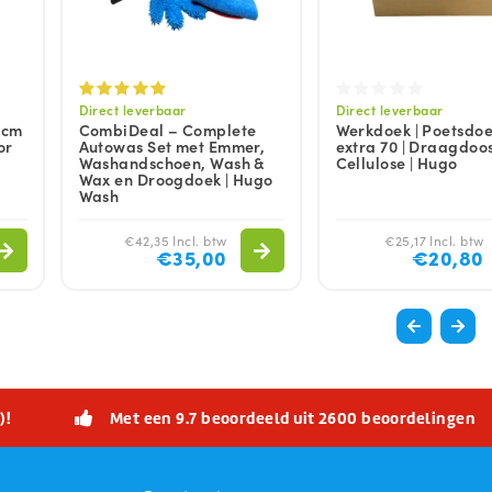
Direct leverbaar
Direct leverbaar
 cm
CombiDeal – Complete
Werkdoek | Poetsdoe
or
Autowas Set met Emmer,
extra 70 | Draagdoos
Washandschoen, Wash &
Cellulose | Hugo
Wax en Droogdoek | Hugo
Wash
€42,35 Incl. btw
€25,17 Incl. btw
€35,00
€20,80
)!
Met een 9.7 beoordeeld uit 2600 beoordelingen