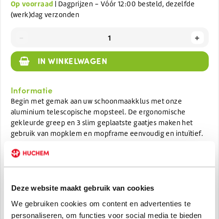
Op voorraad
| Dagprijzen - Vóór 12:00 besteld, dezelfde
(werk)dag verzonden
-
+
IN WINKELWAGEN
Informatie
Begin met gemak aan uw schoonmaakklus met onze
aluminium telescopische mopsteel. De ergonomische
gekleurde greep en 3 slim geplaatste gaatjes maken het
gebruik van mopklem en mopframe eenvoudig en intuïtief.
Ontworpen met een comfortabele gekleurde greep en 3
handige gaatjes voor eenvoudige bevestiging van de
mopklem en mopframe.
Deze website maakt gebruik van cookies
Specificaties
We gebruiken cookies om content en advertenties te
Artikelnummer:
1392975
personaliseren, om functies voor social media te bieden