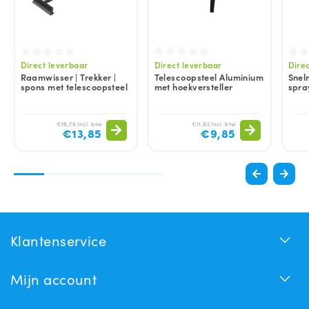
Direct leverbaar
Direct leverbaar
Dire
Raamwisser | Trekker |
Telescoopsteel Aluminium
Snel
spons met telescoopsteel
met hoekversteller
spra
€16,76 Incl. btw
€11,92 Incl. btw
€13,85
€9,85
Klantenservice
Mijn account