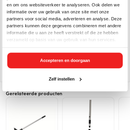
en om ons websiteverkeer te analyseren. Ook delen we
EAN:
8720297259715
informatie over uw gebruik van onze site met onze
Afmetingen:
3 x 140 x 3
partners voor social media, adverteren en analyse. Deze
Gewicht in KG:
1 kg
partners kunnen deze gegevens combineren met andere
informatie die u aan ze heeft verstrekt of die ze hebben
verzameld op basis van uw gebruik van hun services.
Geen reviews gevonden
Help ons en andere klanten door het schrijven van een
review
Accepteren en doorgaan
SCHRIJF UW BEOORDELING!
Zelf instellen
Gerelateerde producten