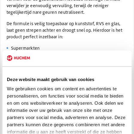
verwijder je eenvoudig vervuiling, terwijl de reiniger
tegelijkertijd nare geuren neutraliseert.
De formule is veilig toepasbaar op kunststof, RVS en glas,
laat geen strepen achter en droogt snel op. Hierdoor is het
product perfect inzetbaar in:
Supermarkten
Horeca keukens
Tankstations
Slagerijen en bakkerijen
Thuisgebruik
Deze website maakt gebruik van cookies
We gebruiken cookies om content en advertenties te
Koelkast Reiniger Pro ondersteunt een optimale hygiëne en
personaliseren, om functies voor social media te bieden
helpt bedrijven te voldoen aan HACCP-richtlijnen.
en om ons websiteverkeer te analyseren. Ook delen we
Gebruik / toepassing
informatie over uw gebruik van onze site met onze
partners voor social media, adverteren en analyse. Deze
Spray het product direct op het te reinigen oppervlak
partners kunnen deze gegevens combineren met andere
Laat kort inwerken (1–2 minuten)
informatie die u aan ze heeft verstrekt of die ze hebben
Afnemen met een schone doek