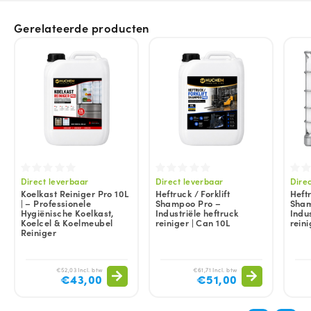
Gerelateerde producten
Direct leverbaar
Direct leverbaar
Dire
Koelkast Reiniger Pro 10L
Heftruck / Forklift
Heftr
| – Professionele
Shampoo Pro –
Sham
Hygiënische Koelkast,
Industriële heftruck
Indus
Koelcel & Koelmeubel
reiniger | Can 10L
reini
Reiniger
€52,03 Incl. btw
€61,71 Incl. btw
€43,00
€51,00