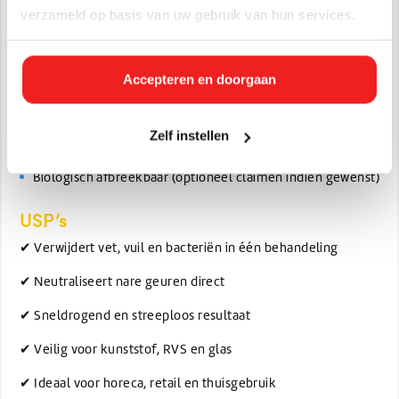
verzameld op basis van uw gebruik van hun services.
Naspoelen met schoon water indien nodig
Technische specificaties
Accepteren en doorgaan
Inhoud: 1L / 5L, 10L (varianten mogelijk)
pH-waarde: licht alkalisch
Geur: fris
Zelf instellen
Kleur: helder
Biologisch afbreekbaar (optioneel claimen indien gewenst)
USP’s
✔ Verwijdert vet, vuil en bacteriën in één behandeling
✔ Neutraliseert nare geuren direct
✔ Sneldrogend en streeploos resultaat
✔ Veilig voor kunststof, RVS en glas
✔ Ideaal voor horeca, retail en thuisgebruik