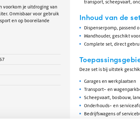
transport, scheepvaart, o
n voorkom je uitdroging van
liter. Onmisbaar voor gebruik
Inhoud van de se
sport en op booreilande
Dispenserpomp, passend o
Wandhouder, geschikt voo
Complete set, direct gebru
Toepassingsgebi
67
Deze set is bij uitstek geschi
Garages en werkplaatsen
Transport- en wagenparkb
Scheepvaart, bosbouw, lan
Onderhouds- en serviceaf
Bedrijfswagens of service
Of je nu regelmatig olie, ve
+ wandhouder zorg je dat han