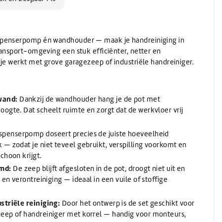
Wassen
Verwarming
(Schuur)sponzen
Onthardingszout
Wegwerphandschoenen
Slangen & koppelingen
Bouwdrogers
Wasmiddel
Bekers & Borden
Stelen
AdBlue
Koeling / Verdampingskoelers
Voorwasmiddel
Stelen
AdBlue
spenserpomp én wandhouder — maak je handreiniging in
Logistiek / Intern transport / Crew carriers
Stelen met waterdoorvoer
ransport-omgeving een stuk efficiënter, netter en
De-Icer
Palletwagen / Heftrucks
Telescoopstelen
 je werkt met grove garagezeep of industriële handreiniger.
Vrachtwagen & Machinetransporter
De-Icer
IBC & Jerrycans
Golfkar / Crew Carriers
IBC containers
IBC toebehoren & adapters
wand:
Dankzij de wandhouder hang je de pot met
Jerrycan toebehoren
ogte. Dat scheelt ruimte en zorgt dat de werkvloer vrij
Schenken en afmeten
Jerrycans
spenserpomp doseert precies de juiste hoeveelheid
— zodat je niet teveel gebruikt, verspilling voorkomt en
choon krijgt.
md:
De zeep blijft afgesloten in de pot, droogt niet uit en
 en verontreiniging — ideaal in een vuile of stoffige
striële reiniging:
Door het ontwerp is de set geschikt voor
eep of handreiniger met korrel — handig voor monteurs,