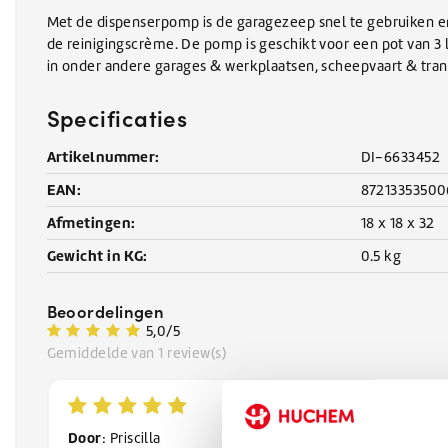
Met de dispenserpomp is de garagezeep snel te gebruiken e
de reinigingscrème. De pomp is geschikt voor een pot van 3 
in onder andere garages & werkplaatsen, scheepvaart & tran
Specificaties
Artikelnummer:
DI-6633452
EAN:
87213353500
Afmetingen:
18 x 18 x 32
Gewicht in KG:
0.5 kg
Beoordelingen
5,0/5
Gemiddelde van 1 review(s)
Door
: Priscilla