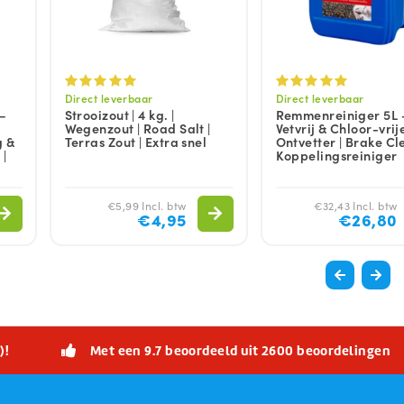
Direct leverbaar
Direct leverbaar
 –
Strooizout | 4 kg. |
Remmenreiniger 5L 
Wegenzout | Road Salt |
Vetvrij & Chloor-vrij
g &
Terras Zout | Extra snel
Ontvetter | Brake Cl
 |
Koppelingsreiniger
€5,99 Incl. btw
€32,43 Incl. btw
€4,95
€26,80
)!
Met een 9.7 beoordeeld uit 2600 beoordelingen