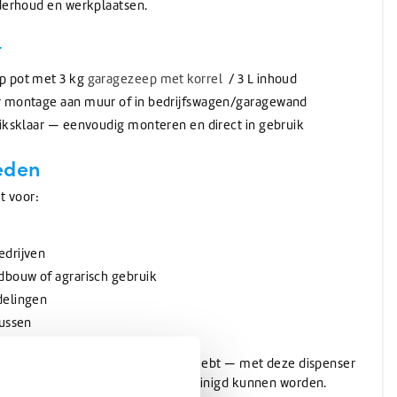
nderhoud en werkplaatsen.
t
p pot met 3 kg
garagezeep met korrel
/ 3 L inhoud
r montage aan muur of in bedrijfswagen/garagewand
iksklaar — eenvoudig monteren en direct in gebruik
eden
kt voor:
edrijven
dbouw of agrarisch gebruik
delingen
bussen
t of schuurmiddelen aan je handen hebt — met deze dispenser
den snel, efficiënt en schoon gereinigd kunnen worden.