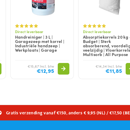
Direct leverbaar
Direct leverbaar
Handreiniger | 3 L |
Absorptiekorrels 20 kg
Garagezeep met korrel |
Budget | Sterk
Industriële handzeep |
absorberend, voordeli
Werkplaats | Garage
veelzijdig | Vloerkorrels
Multisorb | All Purpose
€15,67 Incl. btw
€14,34 Incl. btw
€12,95
€11,85
Gratis verzending vanaf €150, anders € 9,95 (NL) / €17,50 (BE