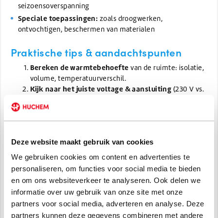
seizoensoverspanning
Speciale toepassingen:
zoals droogwerken,
ontvochtigen, beschermen van materialen
Praktische tips & aandachtspunten
Bereken de warmtebehoefte
van de ruimte: isolatie,
volume, temperatuurverschil.
Kijk naar het juiste voltage & aansluiting
(230 V vs.
400 V).
Let op veiligheid & ventilatie
– hou heater vrij van
materialen, geen afdekkingen die oververhitting
veroorzaken.
Deze website maakt gebruik van cookies
Gebruik thermostaat of regelbare instellingen
–
niet onnodig veel vermogen inzetten als het niet nodig
We gebruiken cookies om content en advertenties te
is.
personaliseren, om functies voor social media te bieden
Stabiele plaatsing & stabiliteit:
zet de heater zo
en om ons websiteverkeer te analyseren. Ook delen we
vlak en veilig mogelijk neer.
informatie over uw gebruik van onze site met onze
Controleer kabel- en
partners voor social media, adverteren en analyse. Deze
stroomvoorzieningen:
voldoende capaciteit van
partners kunnen deze gegevens combineren met andere
elektroleiding & aansluitingen.