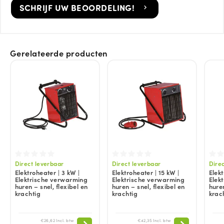
SCHRIJF UW BEOORDELING!
Gerelateerde producten
Direct leverbaar
Direct leverbaar
Dire
Elektroheater | 3 kW |
Elektroheater | 15 kW |
Elekt
Elektrische verwarming
Elektrische verwarming
Elek
huren – snel, flexibel en
huren – snel, flexibel en
huren
krachtig
krachtig
krac
€26,62 Incl. btw
€42,35 Incl. btw