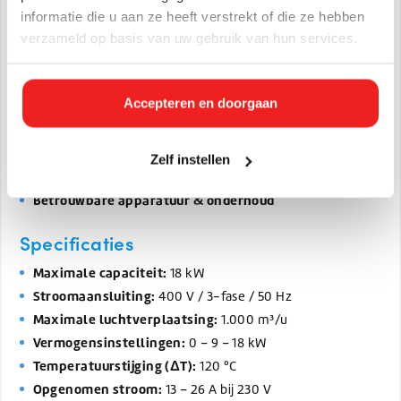
informatie die u aan ze heeft verstrekt of die ze hebben
Waarom huren ?
verzameld op basis van uw gebruik van hun services.
Flexibele huurtermijnen
– van 1 dag tot langere periodes
Scherpe tarieven & heldere voorwaarden
Accepteren en doorgaan
Breed assortiment
van lage tot hoge vermogens
Deskundige ondersteuning:
wij helpen je kiezen welke
heater past
Zelf instellen
Snelle levering & afhandeling
Betrouwbare apparatuur & onderhoud
Specificaties
Maximale capaciteit:
18 kW
Stroomaansluiting:
400 V / 3-fase / 50 Hz
Maximale luchtverplaatsing:
1.000 m³/u
Vermogensinstellingen:
0 – 9 – 18 kW
Temperatuurstijging (ΔT):
120 ºC
Opgenomen stroom:
13 – 26 A bij 230 V